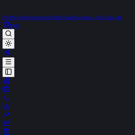
Portföyüm
Favorilerim
Canlı Yayın
Terminal
t-Chat
Destek
PRO