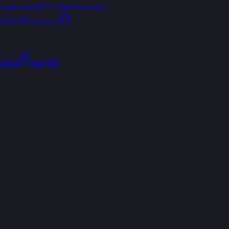
arşılaştırma
Fon Simülasyonu
ektör Rotasyonu
Analiz
Araçlar