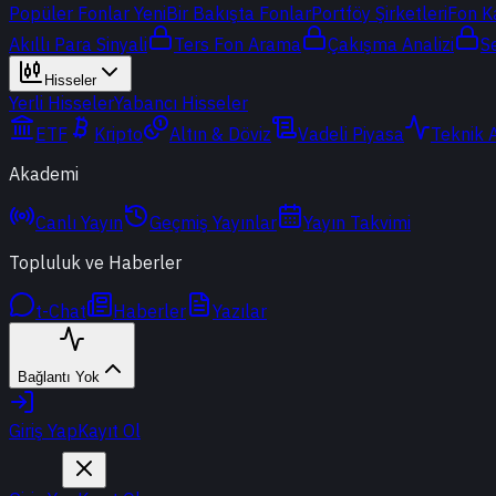
Popüler Fonlar
Yeni
Bir Bakışta Fonlar
Portföy Şirketleri
Fon K
Akıllı Para Sinyali
Ters Fon Arama
Çakışma Analizi
S
Hisseler
Yerli Hisseler
Yabancı Hisseler
ETF
Kripto
Altın & Döviz
Vadeli Piyasa
Teknik 
Akademi
Canlı Yayın
Geçmiş Yayınlar
Yayın Takvimi
Topluluk ve Haberler
t-Chat
Haberler
Yazılar
Bağlantı Yok
Giriş Yap
Kayıt Ol