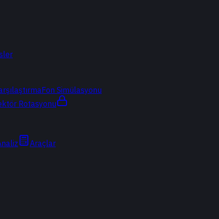
sler
arşılaştırma
Fon Simülasyonu
ektör Rotasyonu
Analiz
Araçlar