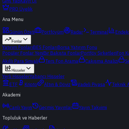
Giriş Yap
Kayıt Ol
PRO Üyelik
Ana Menu
Günün Özeti
Portföyüm
Radar
Terminal
Endek
Fonlar
Yatırım Fonları
BES Fonları
Borsa Yatırım Fonu
Popüler Fonlar
Yeni
Bir Bakışta Fonlar
Portföy Şirketleri
Fon K
Akıllı Para Sinyali
Ters Fon Arama
Çakışma Analizi
S
Hisseler
Yerli Hisseler
Yabancı Hisseler
ETF
Kripto
Altın & Döviz
Vadeli Piyasa
Teknik 
Akademi
Canlı Yayın
Geçmiş Yayınlar
Yayın Takvimi
Topluluk ve Haberler