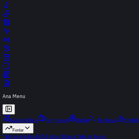
Ana Menu
Günün Özeti
Portföyüm
Radar
Terminal
Endek
Fonlar
Yatırım Fonları
BES Fonları
Borsa Yatırım Fonu