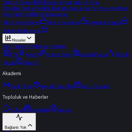
Yatırım Fonları
BES Fonları
Borsa Yatırım Fonu
Popüler Fonlar
Yeni
Bir Bakışta Fonlar
Portföy Şirketleri
Fon
Karşılaştırma
Fon Simülasyonu
Akıllı Para Sinyali
Ters Fon Arama
Çakışma Analizi
Sektör Rotasyonu
Hisseler
Yerli Hisseler
Yabancı Hisseler
ETF
Kripto
Altın & Döviz
Vadeli Piyasa
Teknik
Analiz
Araçlar
Akademi
Canlı Yayın
Geçmiş Yayınlar
Yayın Takvimi
Topluluk ve Haberler
t-Chat
Haberler
Yazılar
Bağlantı Yok