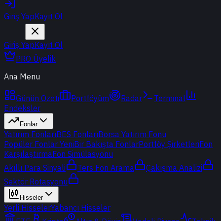
Giriş Yap
Kayıt Ol
Giriş Yap
Kayıt Ol
PRO Üyelik
Ana Menu
Günün Özeti
Portföyüm
Radar
Terminal
Endeksler
Fonlar
Yatırım Fonları
BES Fonları
Borsa Yatırım Fonu
Popüler Fonlar
Yeni
Bir Bakışta Fonlar
Portföy Şirketleri
Fon
Karşılaştırma
Fon Simülasyonu
Akıllı Para Sinyali
Ters Fon Arama
Çakışma Analizi
Sektör Rotasyonu
Hisseler
Yerli Hisseler
Yabancı Hisseler