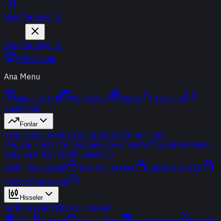
Giriş Yap
Kayıt Ol
Giriş Yap
Kayıt Ol
PRO Üyelik
Ana Menu
Günün Özeti
Portföyüm
Radar
Terminal
Endeksler
Fonlar
Yatırım Fonları
BES Fonları
Borsa Yatırım Fonu
Popüler Fonlar
Yeni
Bir Bakışta Fonlar
Portföy Şirketleri
Fon
Karşılaştırma
Fon Simülasyonu
Akıllı Para Sinyali
Ters Fon Arama
Çakışma Analizi
Sektör Rotasyonu
Hisseler
Yerli Hisseler
Yabancı Hisseler