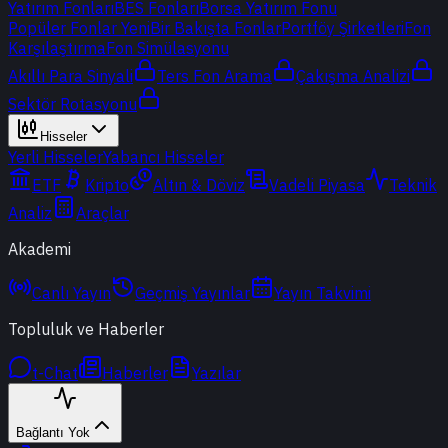
Yatırım Fonları
BES Fonları
Borsa Yatırım Fonu
Popüler Fonlar
Yeni
Bir Bakışta Fonlar
Portföy Şirketleri
Fon
Karşılaştırma
Fon Simülasyonu
Akıllı Para Sinyali
Ters Fon Arama
Çakışma Analizi
Sektör Rotasyonu
Hisseler
Yerli Hisseler
Yabancı Hisseler
ETF
Kripto
Altın & Döviz
Vadeli Piyasa
Teknik
Analiz
Araçlar
Akademi
Canlı Yayın
Geçmiş Yayınlar
Yayın Takvimi
Topluluk ve Haberler
t-Chat
Haberler
Yazılar
Bağlantı Yok