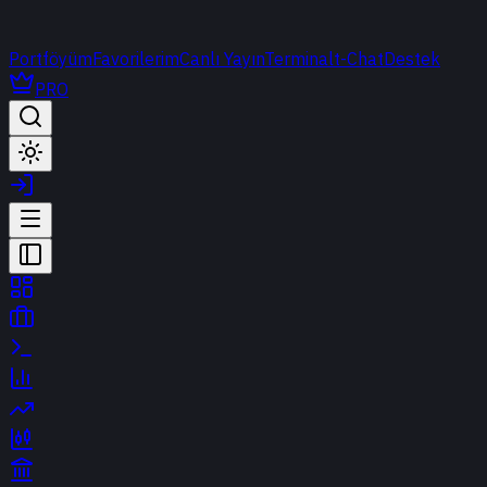
Portföyüm
Favorilerim
Canlı Yayın
Terminal
t-Chat
Destek
PRO