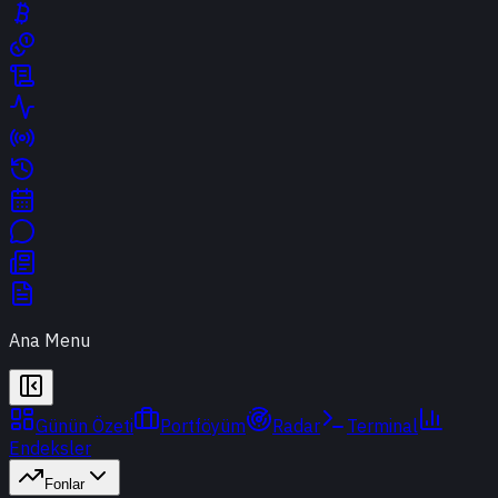
Ana Menu
Günün Özeti
Portföyüm
Radar
Terminal
Endeksler
Fonlar