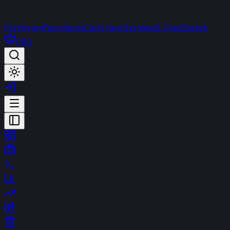
Portföyüm
Favorilerim
Canlı Yayın
Terminal
t-Chat
Destek
PRO