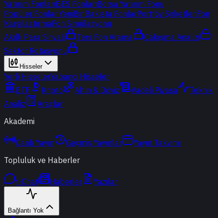
Yatırım Fonları
BES Fonları
Borsa Yatırım Fonu
Popüler Fonlar
Yeni
Bir Bakışta Fonlar
Portföy Şirketleri
Fon
Karşılaştırma
Fon Simülasyonu
Akıllı Para Sinyali
Ters Fon Arama
Çakışma Analizi
Sektör Rotasyonu
Hisseler
Yerli Hisseler
Yabancı Hisseler
ETF
Kripto
Altın & Döviz
Vadeli Piyasa
Teknik
Analiz
Araçlar
Akademi
Canlı Yayın
Geçmiş Yayınlar
Yayın Takvimi
Topluluk ve Haberler
t-Chat
Haberler
Yazılar
Bağlantı Yok