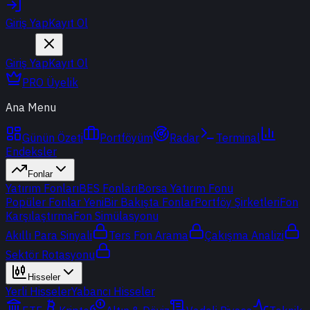
Giriş Yap
Kayıt Ol
Giriş Yap
Kayıt Ol
PRO Üyelik
Ana Menu
Günün Özeti
Portföyüm
Radar
Terminal
Endeksler
Fonlar
Yatırım Fonları
BES Fonları
Borsa Yatırım Fonu
Popüler Fonlar
Yeni
Bir Bakışta Fonlar
Portföy Şirketleri
Fon
Karşılaştırma
Fon Simülasyonu
Akıllı Para Sinyali
Ters Fon Arama
Çakışma Analizi
Sektör Rotasyonu
Hisseler
Yerli Hisseler
Yabancı Hisseler