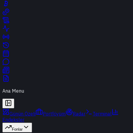
Ana Menu
Günün Özeti
Portföyüm
Radar
Terminal
Endeksler
Fonlar