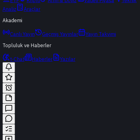
ETF
Kripto
Altın & Döviz
Vadeli Piyasa
Teknik
Analiz
Araçlar
Akademi
Canlı Yayın
Geçmiş Yayınlar
Yayın Takvimi
Topluluk ve Haberler
t-Chat
Haberler
Yazılar