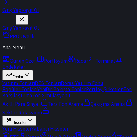
Giriş Yap
Kayıt Ol
Giriş Yap
Kayıt Ol
PRO Üyelik
Ana Menu
Günün Özeti
Portföyüm
Radar
Terminal
Endeksler
Fonlar
Yatırım Fonları
BES Fonları
Borsa Yatırım Fonu
Popüler Fonlar
Yeni
Bir Bakışta Fonlar
Portföy Şirketleri
Fon
Karşılaştırma
Fon Simülasyonu
Akıllı Para Sinyali
Ters Fon Arama
Çakışma Analizi
Sektör Rotasyonu
Hisseler
Yerli Hisseler
Yabancı Hisseler