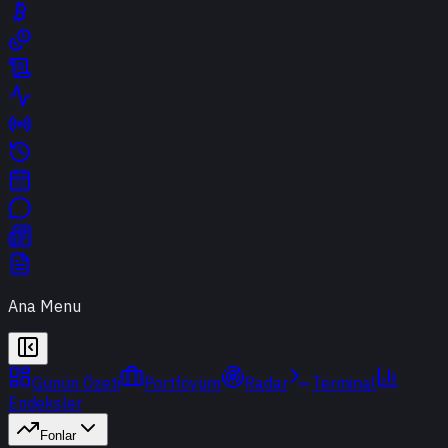
Ana Menu
Günün Özeti
Portföyüm
Radar
Terminal
Endeksler
Fonlar