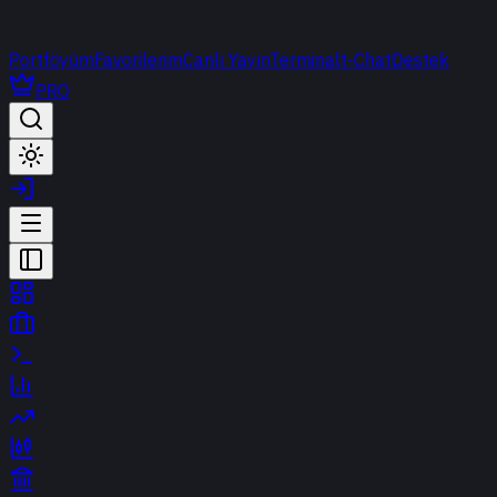
Portföyüm
Favorilerim
Canlı Yayın
Terminal
t-Chat
Destek
PRO