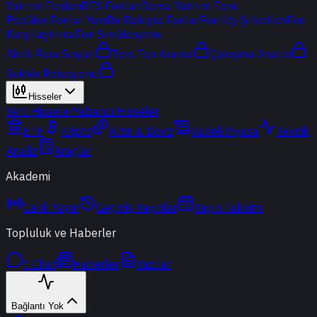
Yatırım Fonları
BES Fonları
Borsa Yatırım Fonu
Popüler Fonlar
Yeni
Bir Bakışta Fonlar
Portföy Şirketleri
Fon
Karşılaştırma
Fon Simülasyonu
Akıllı Para Sinyali
Ters Fon Arama
Çakışma Analizi
Sektör Rotasyonu
Hisseler
Yerli Hisseler
Yabancı Hisseler
ETF
Kripto
Altın & Döviz
Vadeli Piyasa
Teknik
Analiz
Araçlar
Akademi
Canlı Yayın
Geçmiş Yayınlar
Yayın Takvimi
Topluluk ve Haberler
t-Chat
Haberler
Yazılar
Bağlantı Yok