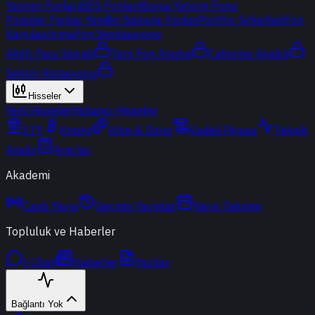
Yatırım Fonları
BES Fonları
Borsa Yatırım Fonu
Popüler Fonlar
Yeni
Bir Bakışta Fonlar
Portföy Şirketleri
Fon
Karşılaştırma
Fon Simülasyonu
Akıllı Para Sinyali
Ters Fon Arama
Çakışma Analizi
Sektör Rotasyonu
Hisseler
Yerli Hisseler
Yabancı Hisseler
ETF
Kripto
Altın & Döviz
Vadeli Piyasa
Teknik
Analiz
Araçlar
Akademi
Canlı Yayın
Geçmiş Yayınlar
Yayın Takvimi
Topluluk ve Haberler
t-Chat
Haberler
Yazılar
Bağlantı Yok