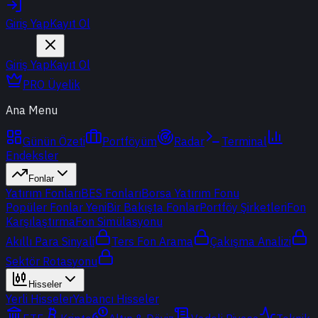
Giriş Yap
Kayıt Ol
Giriş Yap
Kayıt Ol
PRO Üyelik
Ana Menu
Günün Özeti
Portföyüm
Radar
Terminal
Endeksler
Fonlar
Yatırım Fonları
BES Fonları
Borsa Yatırım Fonu
Popüler Fonlar
Yeni
Bir Bakışta Fonlar
Portföy Şirketleri
Fon
Karşılaştırma
Fon Simülasyonu
Akıllı Para Sinyali
Ters Fon Arama
Çakışma Analizi
Sektör Rotasyonu
Hisseler
Yerli Hisseler
Yabancı Hisseler