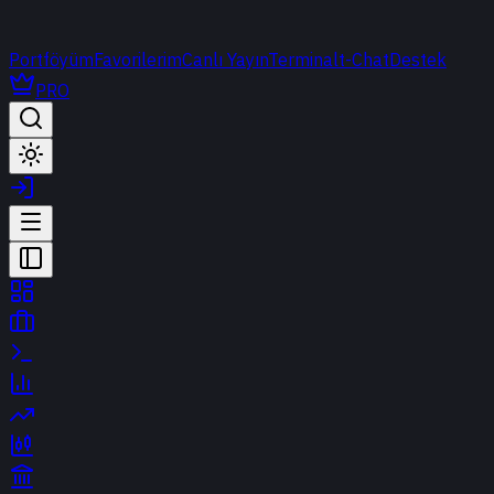
Portföyüm
Favorilerim
Canlı Yayın
Terminal
t-Chat
Destek
PRO