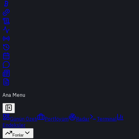
Ana Menu
Günün Özeti
Portföyüm
Radar
Terminal
Endeksler
Fonlar