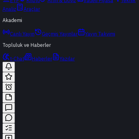
ETF
Kripto
Altın & Döviz
Vadeli Piyasa
Teknik
Analiz
Araçlar
Akademi
Canlı Yayın
Geçmiş Yayınlar
Yayın Takvimi
Topluluk ve Haberler
t-Chat
Haberler
Yazılar