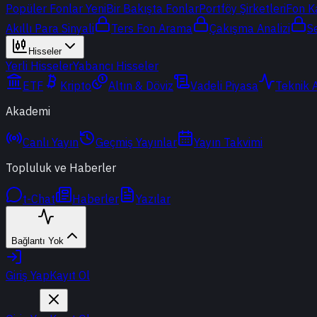
Popüler Fonlar
Yeni
Bir Bakışta Fonlar
Portföy Şirketleri
Fon K
Akıllı Para Sinyali
Ters Fon Arama
Çakışma Analizi
S
Hisseler
Yerli Hisseler
Yabancı Hisseler
ETF
Kripto
Altın & Döviz
Vadeli Piyasa
Teknik 
Akademi
Canlı Yayın
Geçmiş Yayınlar
Yayın Takvimi
Topluluk ve Haberler
t-Chat
Haberler
Yazılar
Bağlantı Yok
Giriş Yap
Kayıt Ol