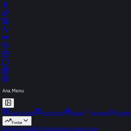
Ana Menu
Günün Özeti
Portföyüm
Radar
Terminal
Endek
Fonlar
Yatırım Fonları
BES Fonları
Borsa Yatırım Fonu