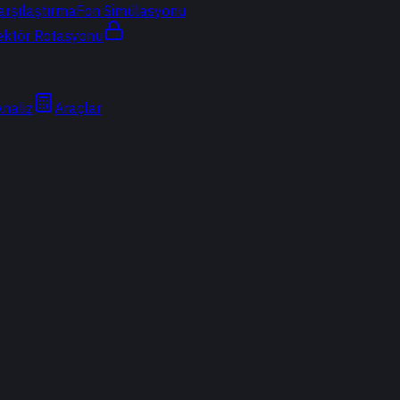
arşılaştırma
Fon Simülasyonu
ektör Rotasyonu
Analiz
Araçlar