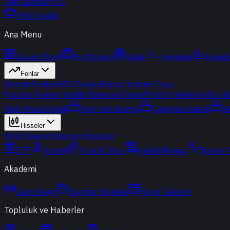
Giriş Yap
Kayıt Ol
PRO Üyelik
Ana Menu
Günün Özeti
Portföyüm
Radar
Terminal
Endek
Fonlar
Yatırım Fonları
BES Fonları
Borsa Yatırım Fonu
Popüler Fonlar
Yeni
Bir Bakışta Fonlar
Portföy Şirketleri
Fon K
Akıllı Para Sinyali
Ters Fon Arama
Çakışma Analizi
S
Hisseler
Yerli Hisseler
Yabancı Hisseler
ETF
Kripto
Altın & Döviz
Vadeli Piyasa
Teknik 
Akademi
Canlı Yayın
Geçmiş Yayınlar
Yayın Takvimi
Topluluk ve Haberler