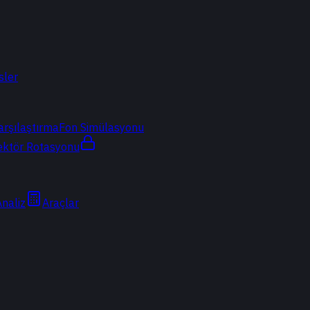
sler
arşılaştırma
Fon Simülasyonu
ektör Rotasyonu
Analiz
Araçlar