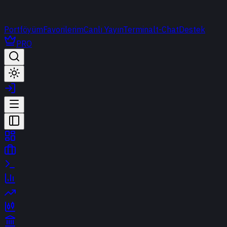
Portföyüm
Favorilerim
Canlı Yayın
Terminal
t-Chat
Destek
PRO