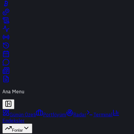
Ana Menu
Günün Özeti
Portföyüm
Radar
Terminal
Endeksler
Fonlar