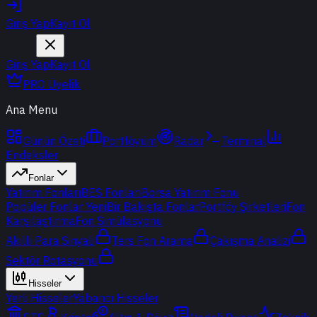
Giriş Yap
Kayıt Ol
Giriş Yap
Kayıt Ol
PRO Üyelik
Ana Menu
Günün Özeti
Portföyüm
Radar
Terminal
Endeksler
Fonlar
Yatırım Fonları
BES Fonları
Borsa Yatırım Fonu
Popüler Fonlar
Yeni
Bir Bakışta Fonlar
Portföy Şirketleri
Fon
Karşılaştırma
Fon Simülasyonu
Akıllı Para Sinyali
Ters Fon Arama
Çakışma Analizi
Sektör Rotasyonu
Hisseler
Yerli Hisseler
Yabancı Hisseler