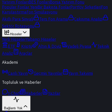
Yatırım Fonları
BES Fonları
Borsa Yatırım Fonu
Popüler Fonlar
Yeni
Bir Bakışta Fonlar
Portföy Şirketleri
Fon
Karşılaştırma
Fon Simülasyonu
Akıllı Para Sinyali
Ters Fon Arama
Çakışma Analizi
Sektör Rotasyonu
Hisseler
Yerli Hisseler
Yabancı Hisseler
ETF
Kripto
Altın & Döviz
Vadeli Piyasa
Teknik
Analiz
Araçlar
Akademi
Canlı Yayın
Geçmiş Yayınlar
Yayın Takvimi
Topluluk ve Haberler
t-Chat
Haberler
Yazılar
Bağlantı Yok