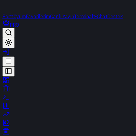
Portföyüm
Favorilerim
Canlı Yayın
Terminal
t-Chat
Destek
PRO