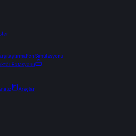
sler
arşılaştırma
Fon Simülasyonu
ektör Rotasyonu
Analiz
Araçlar