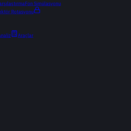
arşılaştırma
Fon Simülasyonu
ektör Rotasyonu
Analiz
Araçlar