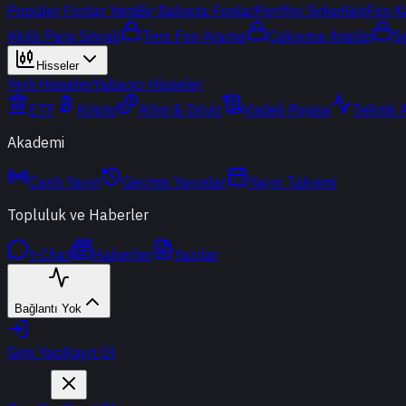
Popüler Fonlar
Yeni
Bir Bakışta Fonlar
Portföy Şirketleri
Fon K
Akıllı Para Sinyali
Ters Fon Arama
Çakışma Analizi
S
Hisseler
Yerli Hisseler
Yabancı Hisseler
ETF
Kripto
Altın & Döviz
Vadeli Piyasa
Teknik 
Akademi
Canlı Yayın
Geçmiş Yayınlar
Yayın Takvimi
Topluluk ve Haberler
t-Chat
Haberler
Yazılar
Bağlantı Yok
Giriş Yap
Kayıt Ol