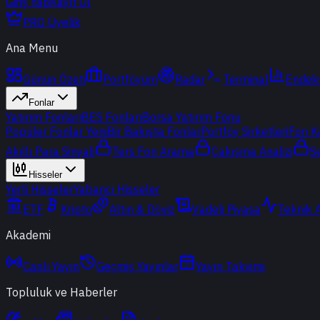
Giriş Yap
Kayıt Ol
PRO Üyelik
Ana Menu
Günün Özeti
Portföyüm
Radar
Terminal
Endek
Fonlar
Yatırım Fonları
BES Fonları
Borsa Yatırım Fonu
Popüler Fonlar
Yeni
Bir Bakışta Fonlar
Portföy Şirketleri
Fon K
Akıllı Para Sinyali
Ters Fon Arama
Çakışma Analizi
S
Hisseler
Yerli Hisseler
Yabancı Hisseler
ETF
Kripto
Altın & Döviz
Vadeli Piyasa
Teknik 
Akademi
Canlı Yayın
Geçmiş Yayınlar
Yayın Takvimi
Topluluk ve Haberler