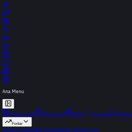
Ana Menu
Günün Özeti
Portföyüm
Radar
Terminal
Endek
Fonlar
Yatırım Fonları
BES Fonları
Borsa Yatırım Fonu