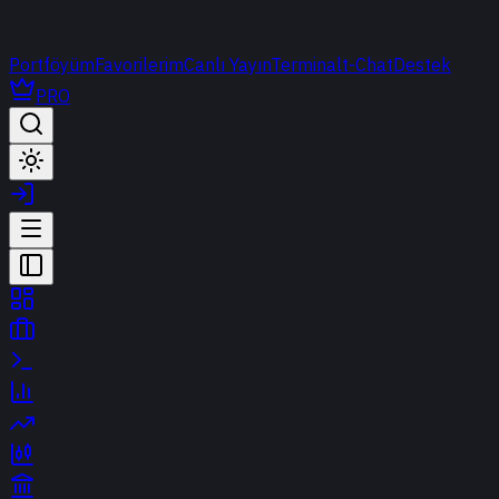
Portföyüm
Favorilerim
Canlı Yayın
Terminal
t-Chat
Destek
PRO