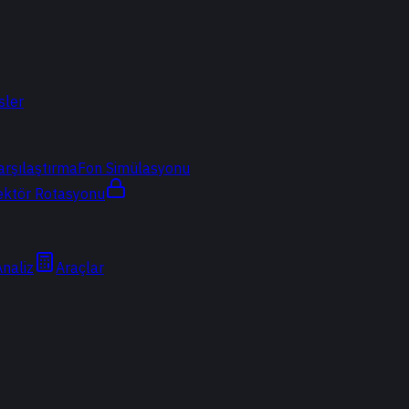
sler
arşılaştırma
Fon Simülasyonu
ektör Rotasyonu
Analiz
Araçlar