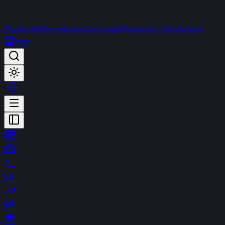
Portföyüm
Favorilerim
Canlı Yayın
Terminal
t-Chat
Destek
PRO