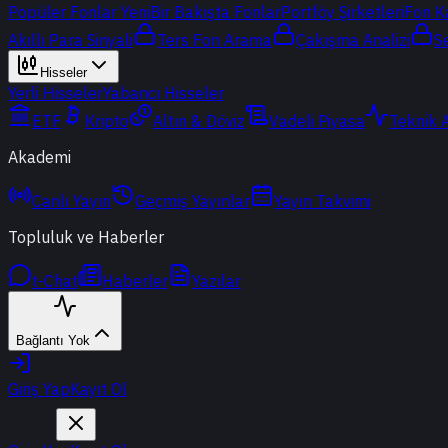
Popüler Fonlar
Yeni
Bir Bakışta Fonlar
Portföy Şirketleri
Fon K
Akıllı Para Sinyali
Ters Fon Arama
Çakışma Analizi
S
Hisseler
Yerli Hisseler
Yabancı Hisseler
ETF
Kripto
Altın & Döviz
Vadeli Piyasa
Teknik 
Akademi
Canlı Yayın
Geçmiş Yayınlar
Yayın Takvimi
Topluluk ve Haberler
t-Chat
Haberler
Yazılar
Bağlantı Yok
Giriş Yap
Kayıt Ol