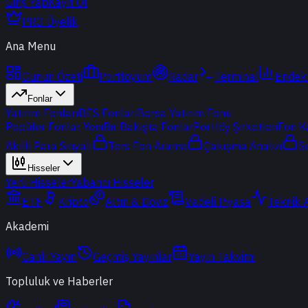
Giriş Yap
Kayıt Ol
PRO Üyelik
Ana Menu
Günün Özeti
Portföyüm
Radar
Terminal
Endek
Fonlar
Yatırım Fonları
BES Fonları
Borsa Yatırım Fonu
Popüler Fonlar
Yeni
Bir Bakışta Fonlar
Portföy Şirketleri
Fon K
Akıllı Para Sinyali
Ters Fon Arama
Çakışma Analizi
S
Hisseler
Yerli Hisseler
Yabancı Hisseler
ETF
Kripto
Altın & Döviz
Vadeli Piyasa
Teknik 
Akademi
Canlı Yayın
Geçmiş Yayınlar
Yayın Takvimi
Topluluk ve Haberler