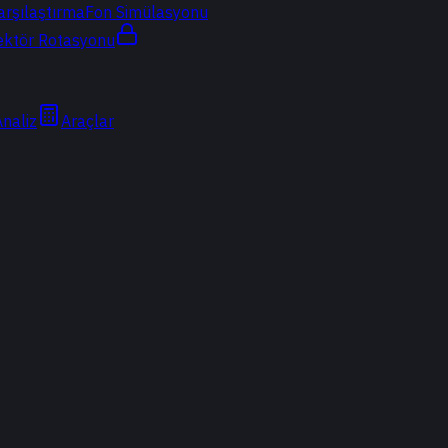
arşılaştırma
Fon Simülasyonu
ektör Rotasyonu
Analiz
Araçlar