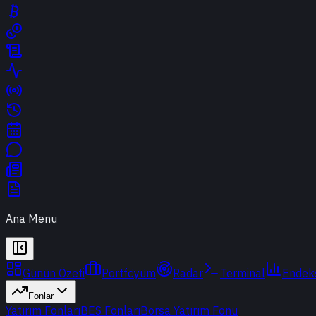
Ana Menu
Günün Özeti
Portföyüm
Radar
Terminal
Endek
Fonlar
Yatırım Fonları
BES Fonları
Borsa Yatırım Fonu