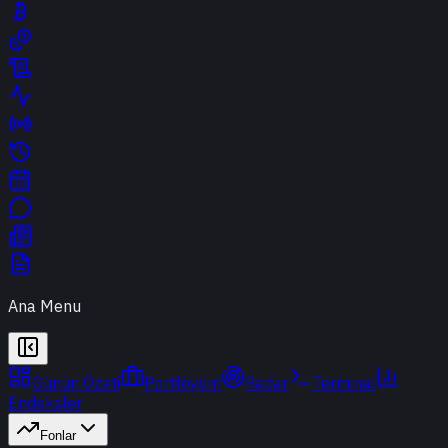
Ana Menu
Günün Özeti
Portföyüm
Radar
Terminal
Endeksler
Fonlar