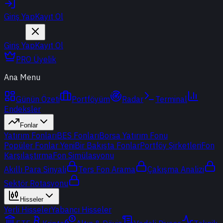
Giriş Yap
Kayıt Ol
Giriş Yap
Kayıt Ol
PRO Üyelik
Ana Menu
Günün Özeti
Portföyüm
Radar
Terminal
Endeksler
Fonlar
Yatırım Fonları
BES Fonları
Borsa Yatırım Fonu
Popüler Fonlar
Yeni
Bir Bakışta Fonlar
Portföy Şirketleri
Fon
Karşılaştırma
Fon Simülasyonu
Akıllı Para Sinyali
Ters Fon Arama
Çakışma Analizi
Sektör Rotasyonu
Hisseler
Yerli Hisseler
Yabancı Hisseler