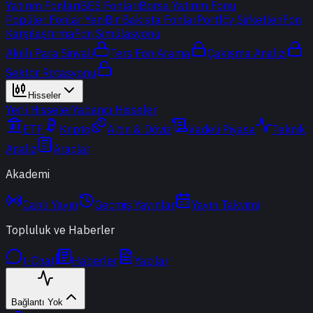
Yatırım Fonları
BES Fonları
Borsa Yatırım Fonu
Popüler Fonlar
Yeni
Bir Bakışta Fonlar
Portföy Şirketleri
Fon
Karşılaştırma
Fon Simülasyonu
Akıllı Para Sinyali
Ters Fon Arama
Çakışma Analizi
Sektör Rotasyonu
Hisseler
Yerli Hisseler
Yabancı Hisseler
ETF
Kripto
Altın & Döviz
Vadeli Piyasa
Teknik
Analiz
Araçlar
Akademi
Canlı Yayın
Geçmiş Yayınlar
Yayın Takvimi
Topluluk ve Haberler
t-Chat
Haberler
Yazılar
Bağlantı Yok