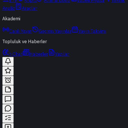
ETF
Kripto
Altın & Döviz
Vadeli Piyasa
Teknik
Analiz
Araçlar
Akademi
Canlı Yayın
Geçmiş Yayınlar
Yayın Takvimi
Topluluk ve Haberler
t-Chat
Haberler
Yazılar