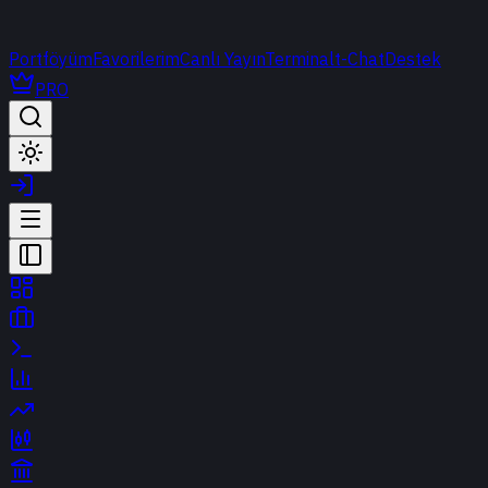
Portföyüm
Favorilerim
Canlı Yayın
Terminal
t-Chat
Destek
PRO