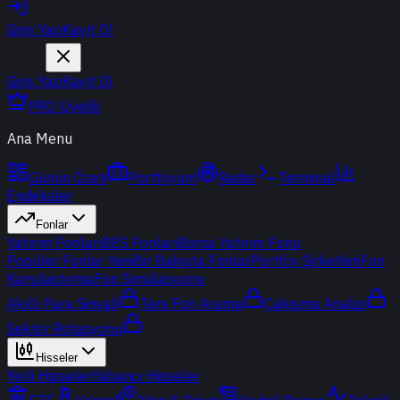
Giriş Yap
Kayıt Ol
Giriş Yap
Kayıt Ol
PRO Üyelik
Ana Menu
Günün Özeti
Portföyüm
Radar
Terminal
Endeksler
Fonlar
Yatırım Fonları
BES Fonları
Borsa Yatırım Fonu
Popüler Fonlar
Yeni
Bir Bakışta Fonlar
Portföy Şirketleri
Fon
Karşılaştırma
Fon Simülasyonu
Akıllı Para Sinyali
Ters Fon Arama
Çakışma Analizi
Sektör Rotasyonu
Hisseler
Yerli Hisseler
Yabancı Hisseler