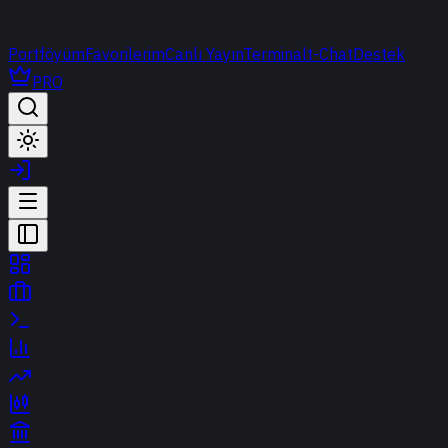
Portföyüm
Favorilerim
Canlı Yayın
Terminal
t-Chat
Destek
PRO