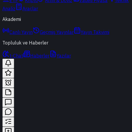
ETF
Kripto
Altın & Döviz
Vadeli Piyasa
Teknik
Analiz
Araçlar
Akademi
Canlı Yayın
Geçmiş Yayınlar
Yayın Takvimi
Topluluk ve Haberler
t-Chat
Haberler
Yazılar