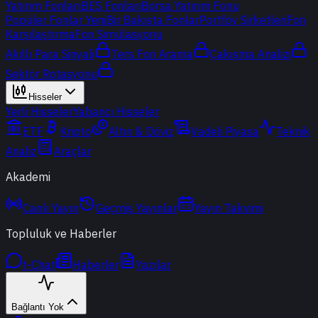
Yatırım Fonları
BES Fonları
Borsa Yatırım Fonu
Popüler Fonlar
Yeni
Bir Bakışta Fonlar
Portföy Şirketleri
Fon
Karşılaştırma
Fon Simülasyonu
Akıllı Para Sinyali
Ters Fon Arama
Çakışma Analizi
Sektör Rotasyonu
Hisseler
Yerli Hisseler
Yabancı Hisseler
ETF
Kripto
Altın & Döviz
Vadeli Piyasa
Teknik
Analiz
Araçlar
Akademi
Canlı Yayın
Geçmiş Yayınlar
Yayın Takvimi
Topluluk ve Haberler
t-Chat
Haberler
Yazılar
Bağlantı Yok