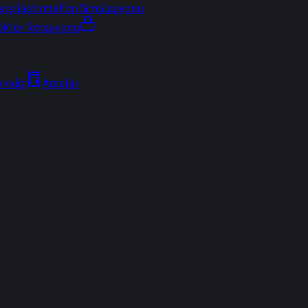
arşılaştırma
Fon Simülasyonu
ektör Rotasyonu
Analiz
Araçlar