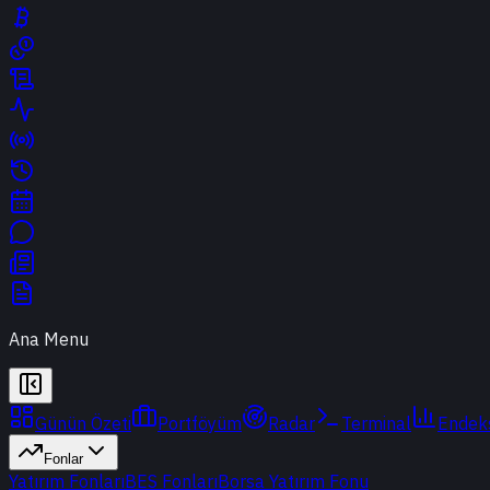
Ana Menu
Günün Özeti
Portföyüm
Radar
Terminal
Endek
Fonlar
Yatırım Fonları
BES Fonları
Borsa Yatırım Fonu