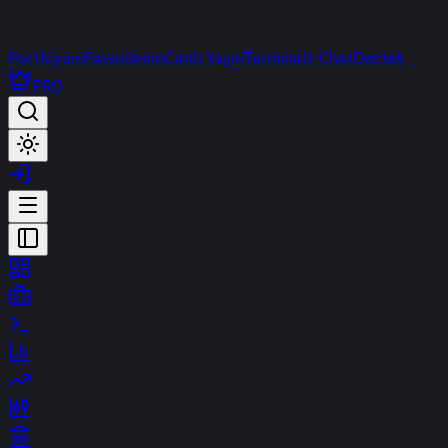
Portföyüm
Favorilerim
Canlı Yayın
Terminal
t-Chat
Destek
PRO