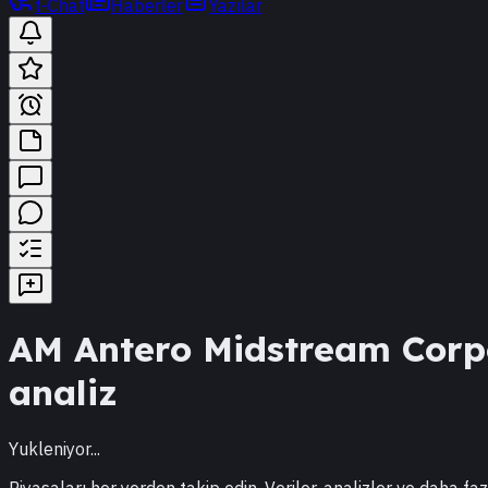
t-Chat
Haberler
Yazılar
AM
Antero Midstream Corp
analiz
Yukleniyor...
Piyasaları her yerden takip edin. Veriler, analizler ve daha faz