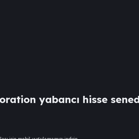
oration
yabancı hisse senedi
lası için mobil uygulamamızı indirin.