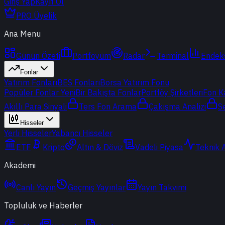
Giriş Yap
Kayıt Ol
PRO Üyelik
Ana Menu
Günün Özeti
Portföyüm
Radar
Terminal
Endek
Fonlar
Yatırım Fonları
BES Fonları
Borsa Yatırım Fonu
Popüler Fonlar
Yeni
Bir Bakışta Fonlar
Portföy Şirketleri
Fon K
Akıllı Para Sinyali
Ters Fon Arama
Çakışma Analizi
S
Hisseler
Yerli Hisseler
Yabancı Hisseler
ETF
Kripto
Altın & Döviz
Vadeli Piyasa
Teknik 
Akademi
Canlı Yayın
Geçmiş Yayınlar
Yayın Takvimi
Topluluk ve Haberler