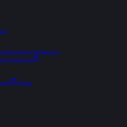
sler
arşılaştırma
Fon Simülasyonu
ektör Rotasyonu
Analiz
Araçlar