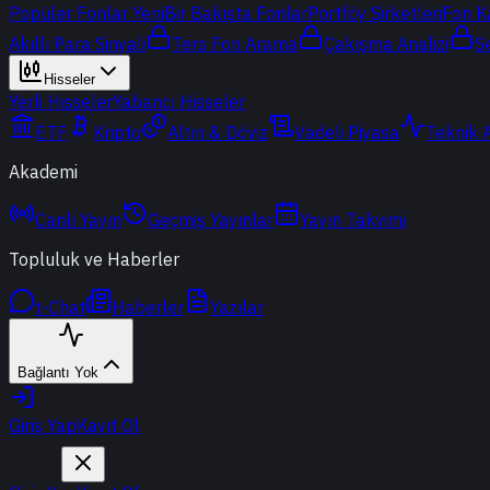
Popüler Fonlar
Yeni
Bir Bakışta Fonlar
Portföy Şirketleri
Fon K
Akıllı Para Sinyali
Ters Fon Arama
Çakışma Analizi
S
Hisseler
Yerli Hisseler
Yabancı Hisseler
ETF
Kripto
Altın & Döviz
Vadeli Piyasa
Teknik 
Akademi
Canlı Yayın
Geçmiş Yayınlar
Yayın Takvimi
Topluluk ve Haberler
t-Chat
Haberler
Yazılar
Bağlantı Yok
Giriş Yap
Kayıt Ol