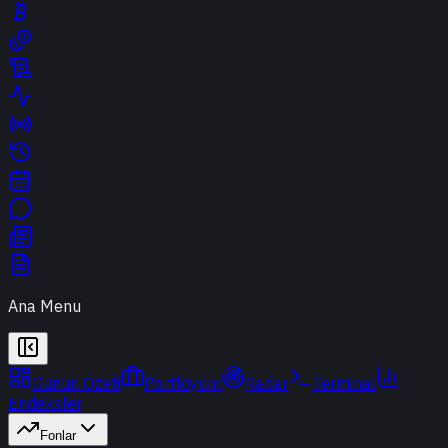
Ana Menu
Günün Özeti
Portföyüm
Radar
Terminal
Endeksler
Fonlar