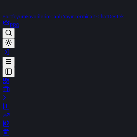
Portföyüm
Favorilerim
Canlı Yayın
Terminal
t-Chat
Destek
PRO