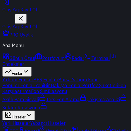
Giriş Yap
Kayıt Ol
Giriş Yap
Kayıt Ol
PRO Üyelik
Ana Menu
Günün Özeti
Portföyüm
Radar
Terminal
Endeksler
Fonlar
Yatırım Fonları
BES Fonları
Borsa Yatırım Fonu
Popüler Fonlar
Yeni
Bir Bakışta Fonlar
Portföy Şirketleri
Fon
Karşılaştırma
Fon Simülasyonu
Akıllı Para Sinyali
Ters Fon Arama
Çakışma Analizi
Sektör Rotasyonu
Hisseler
Yerli Hisseler
Yabancı Hisseler