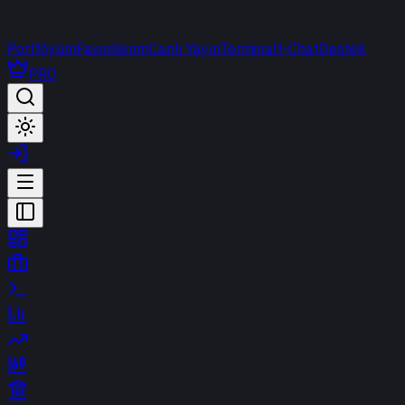
Portföyüm
Favorilerim
Canlı Yayın
Terminal
t-Chat
Destek
PRO