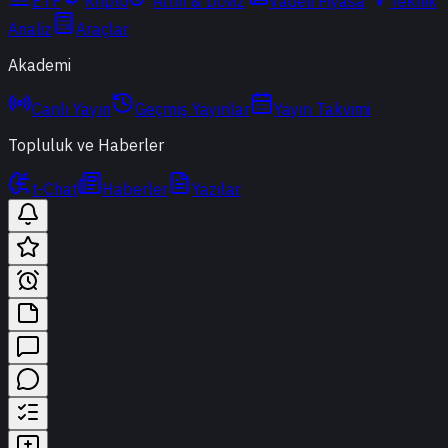
ETF
Kripto
Altın & Döviz
Vadeli Piyasa
Teknik
Analiz
Araçlar
Akademi
Canlı Yayın
Geçmiş Yayınlar
Yayın Takvimi
Topluluk ve Haberler
t-Chat
Haberler
Yazılar