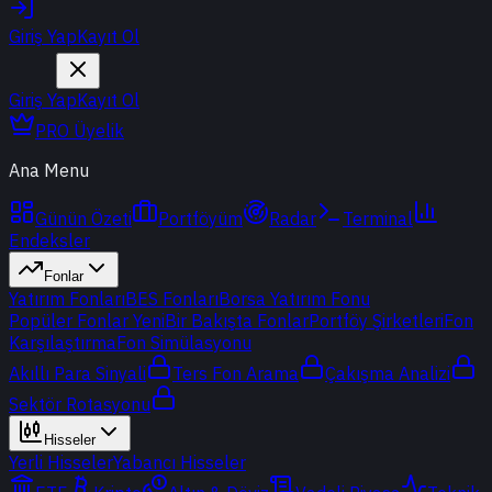
Giriş Yap
Kayıt Ol
Giriş Yap
Kayıt Ol
PRO Üyelik
Ana Menu
Günün Özeti
Portföyüm
Radar
Terminal
Endeksler
Fonlar
Yatırım Fonları
BES Fonları
Borsa Yatırım Fonu
Popüler Fonlar
Yeni
Bir Bakışta Fonlar
Portföy Şirketleri
Fon
Karşılaştırma
Fon Simülasyonu
Akıllı Para Sinyali
Ters Fon Arama
Çakışma Analizi
Sektör Rotasyonu
Hisseler
Yerli Hisseler
Yabancı Hisseler