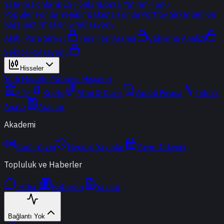
Yatırım Fonları
BES Fonları
Borsa Yatırım Fonu
Popüler Fonlar
Yeni
Bir Bakışta Fonlar
Portföy Şirketleri
Fon
Karşılaştırma
Fon Simülasyonu
Akıllı Para Sinyali
Ters Fon Arama
Çakışma Analizi
Sektör Rotasyonu
Hisseler
Yerli Hisseler
Yabancı Hisseler
ETF
Kripto
Altın & Döviz
Vadeli Piyasa
Teknik
Analiz
Araçlar
Akademi
Canlı Yayın
Geçmiş Yayınlar
Yayın Takvimi
Topluluk ve Haberler
t-Chat
Haberler
Yazılar
Bağlantı Yok