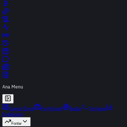
Ana Menu
Günün Özeti
Portföyüm
Radar
Terminal
Endeksler
Fonlar