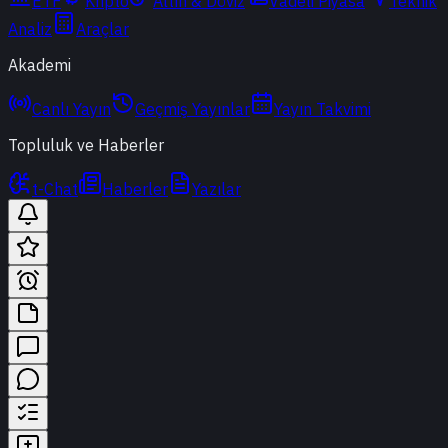
ETF
Kripto
Altın & Döviz
Vadeli Piyasa
Teknik
Analiz
Araçlar
Akademi
Canlı Yayın
Geçmiş Yayınlar
Yayın Takvimi
Topluluk ve Haberler
t-Chat
Haberler
Yazılar