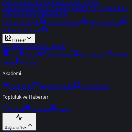
Yatırım Fonları
BES Fonları
Borsa Yatırım Fonu
Popüler Fonlar
Yeni
Bir Bakışta Fonlar
Portföy Şirketleri
Fon
Karşılaştırma
Fon Simülasyonu
Akıllı Para Sinyali
Ters Fon Arama
Çakışma Analizi
Sektör Rotasyonu
Hisseler
Yerli Hisseler
Yabancı Hisseler
ETF
Kripto
Altın & Döviz
Vadeli Piyasa
Teknik
Analiz
Araçlar
Akademi
Canlı Yayın
Geçmiş Yayınlar
Yayın Takvimi
Topluluk ve Haberler
t-Chat
Haberler
Yazılar
Bağlantı Yok