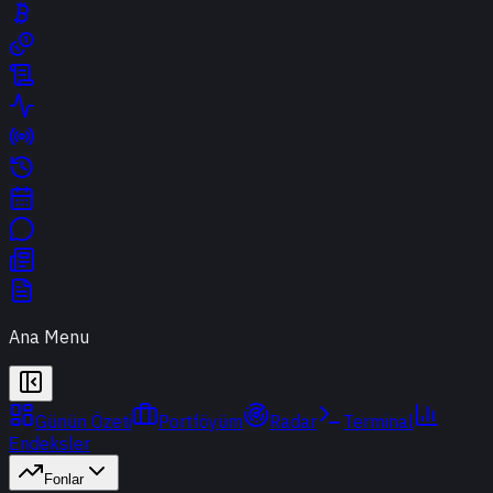
Ana Menu
Günün Özeti
Portföyüm
Radar
Terminal
Endeksler
Fonlar