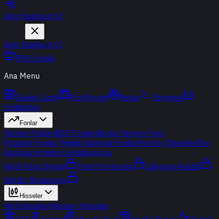
Giriş Yap
Kayıt Ol
Giriş Yap
Kayıt Ol
PRO Üyelik
Ana Menu
Günün Özeti
Portföyüm
Radar
Terminal
Endeksler
Fonlar
Yatırım Fonları
BES Fonları
Borsa Yatırım Fonu
Popüler Fonlar
Yeni
Bir Bakışta Fonlar
Portföy Şirketleri
Fon
Karşılaştırma
Fon Simülasyonu
Akıllı Para Sinyali
Ters Fon Arama
Çakışma Analizi
Sektör Rotasyonu
Hisseler
Yerli Hisseler
Yabancı Hisseler