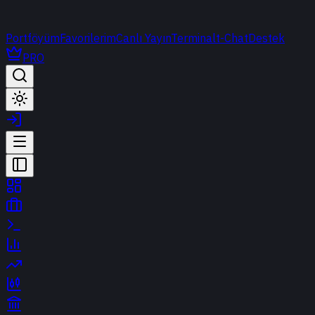
Portföyüm
Favorilerim
Canlı Yayın
Terminal
t-Chat
Destek
PRO