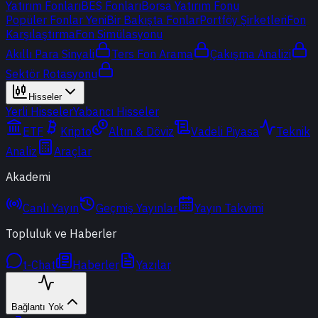
Yatırım Fonları
BES Fonları
Borsa Yatırım Fonu
Popüler Fonlar
Yeni
Bir Bakışta Fonlar
Portföy Şirketleri
Fon
Karşılaştırma
Fon Simülasyonu
Akıllı Para Sinyali
Ters Fon Arama
Çakışma Analizi
Sektör Rotasyonu
Hisseler
Yerli Hisseler
Yabancı Hisseler
ETF
Kripto
Altın & Döviz
Vadeli Piyasa
Teknik
Analiz
Araçlar
Akademi
Canlı Yayın
Geçmiş Yayınlar
Yayın Takvimi
Topluluk ve Haberler
t-Chat
Haberler
Yazılar
Bağlantı Yok