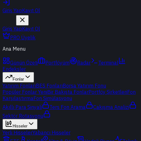
Giriş Yap
Kayıt Ol
Giriş Yap
Kayıt Ol
PRO Üyelik
Ana Menu
Günün Özeti
Portföyüm
Radar
Terminal
Endeksler
Fonlar
Yatırım Fonları
BES Fonları
Borsa Yatırım Fonu
Popüler Fonlar
Yeni
Bir Bakışta Fonlar
Portföy Şirketleri
Fon
Karşılaştırma
Fon Simülasyonu
Akıllı Para Sinyali
Ters Fon Arama
Çakışma Analizi
Sektör Rotasyonu
Hisseler
Yerli Hisseler
Yabancı Hisseler