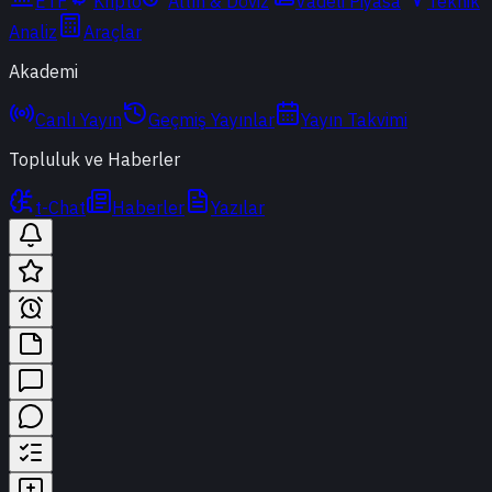
ETF
Kripto
Altın & Döviz
Vadeli Piyasa
Teknik
Analiz
Araçlar
Akademi
Canlı Yayın
Geçmiş Yayınlar
Yayın Takvimi
Topluluk ve Haberler
t-Chat
Haberler
Yazılar