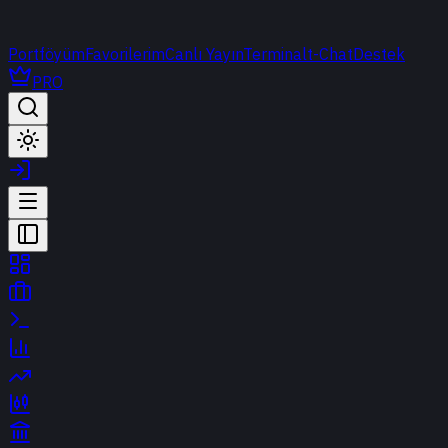
Portföyüm
Favorilerim
Canlı Yayın
Terminal
t-Chat
Destek
PRO