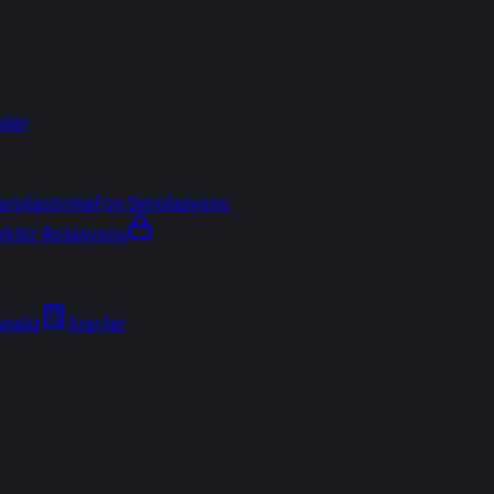
sler
arşılaştırma
Fon Simülasyonu
ektör Rotasyonu
Analiz
Araçlar