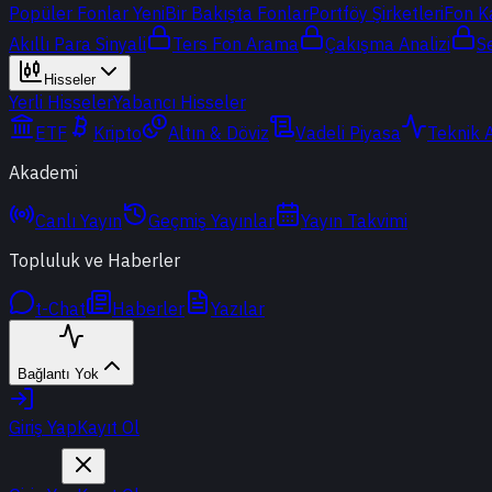
Popüler Fonlar
Yeni
Bir Bakışta Fonlar
Portföy Şirketleri
Fon K
Akıllı Para Sinyali
Ters Fon Arama
Çakışma Analizi
S
Hisseler
Yerli Hisseler
Yabancı Hisseler
ETF
Kripto
Altın & Döviz
Vadeli Piyasa
Teknik 
Akademi
Canlı Yayın
Geçmiş Yayınlar
Yayın Takvimi
Topluluk ve Haberler
t-Chat
Haberler
Yazılar
Bağlantı Yok
Giriş Yap
Kayıt Ol