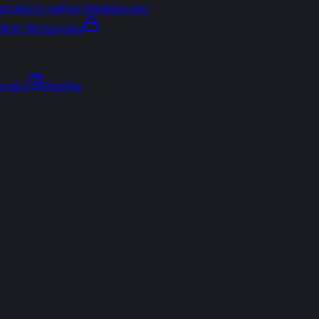
arşılaştırma
Fon Simülasyonu
ektör Rotasyonu
Analiz
Araçlar