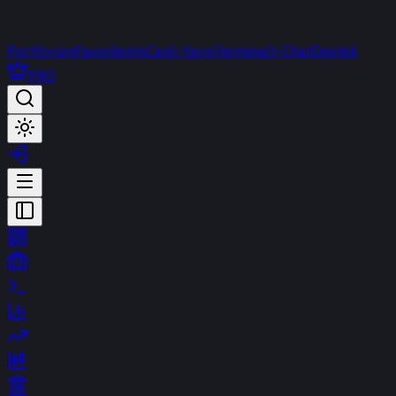
Portföyüm
Favorilerim
Canlı Yayın
Terminal
t-Chat
Destek
PRO