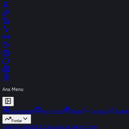
Ana Menu
Günün Özeti
Portföyüm
Radar
Terminal
Endek
Fonlar
Yatırım Fonları
BES Fonları
Borsa Yatırım Fonu