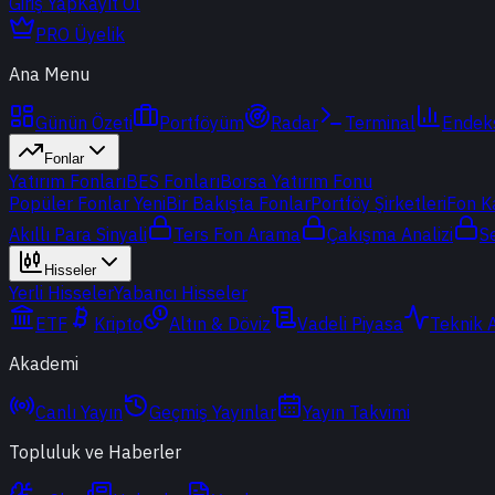
Giriş Yap
Kayıt Ol
PRO Üyelik
Ana Menu
Günün Özeti
Portföyüm
Radar
Terminal
Endek
Fonlar
Yatırım Fonları
BES Fonları
Borsa Yatırım Fonu
Popüler Fonlar
Yeni
Bir Bakışta Fonlar
Portföy Şirketleri
Fon K
Akıllı Para Sinyali
Ters Fon Arama
Çakışma Analizi
S
Hisseler
Yerli Hisseler
Yabancı Hisseler
ETF
Kripto
Altın & Döviz
Vadeli Piyasa
Teknik 
Akademi
Canlı Yayın
Geçmiş Yayınlar
Yayın Takvimi
Topluluk ve Haberler