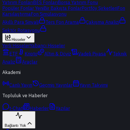
Yatırım Fonları
BES Fonları
Borsa Yatırım Fonu
Popüler Fonlar
Yeni
Bir Bakışta Fonlar
Portföy Şirketleri
Fon
Karşılaştırma
Fon Simülasyonu
Akıllı Para Sinyali
Ters Fon Arama
Çakışma Analizi
Sektör Rotasyonu
Hisseler
Yerli Hisseler
Yabancı Hisseler
ETF
Kripto
Altın & Döviz
Vadeli Piyasa
Teknik
Analiz
Araçlar
Akademi
Canlı Yayın
Geçmiş Yayınlar
Yayın Takvimi
Topluluk ve Haberler
t-Chat
Haberler
Yazılar
Bağlantı Yok