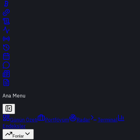
Ana Menu
Günün Özeti
Portföyüm
Radar
Terminal
Endeksler
Fonlar