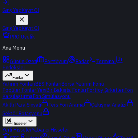
Giriş Yap
Kayıt Ol
Giriş Yap
Kayıt Ol
PRO Üyelik
Ana Menu
Günün Özeti
Portföyüm
Radar
Terminal
Endeksler
Fonlar
Yatırım Fonları
BES Fonları
Borsa Yatırım Fonu
Popüler Fonlar
Yeni
Bir Bakışta Fonlar
Portföy Şirketleri
Fon
Karşılaştırma
Fon Simülasyonu
Akıllı Para Sinyali
Ters Fon Arama
Çakışma Analizi
Sektör Rotasyonu
Hisseler
Yerli Hisseler
Yabancı Hisseler