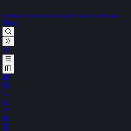
Portföyüm
Favorilerim
Canlı Yayın
Terminal
t-Chat
Destek
PRO