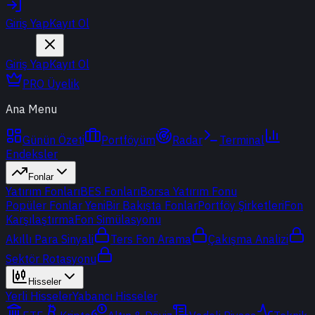
Giriş Yap
Kayıt Ol
Giriş Yap
Kayıt Ol
PRO Üyelik
Ana Menu
Günün Özeti
Portföyüm
Radar
Terminal
Endeksler
Fonlar
Yatırım Fonları
BES Fonları
Borsa Yatırım Fonu
Popüler Fonlar
Yeni
Bir Bakışta Fonlar
Portföy Şirketleri
Fon
Karşılaştırma
Fon Simülasyonu
Akıllı Para Sinyali
Ters Fon Arama
Çakışma Analizi
Sektör Rotasyonu
Hisseler
Yerli Hisseler
Yabancı Hisseler