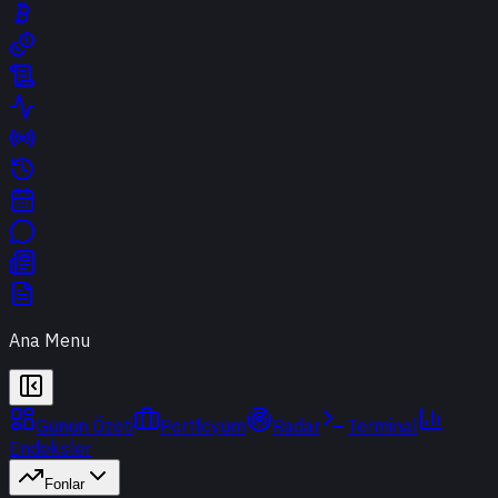
Ana Menu
Günün Özeti
Portföyüm
Radar
Terminal
Endeksler
Fonlar