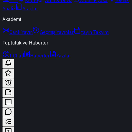
ETF
Kripto
Altın & Döviz
Vadeli Piyasa
Teknik
Analiz
Araçlar
Akademi
Canlı Yayın
Geçmiş Yayınlar
Yayın Takvimi
Topluluk ve Haberler
t-Chat
Haberler
Yazılar