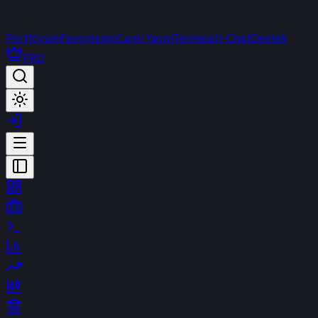
Portföyüm
Favorilerim
Canlı Yayın
Terminal
t-Chat
Destek
PRO