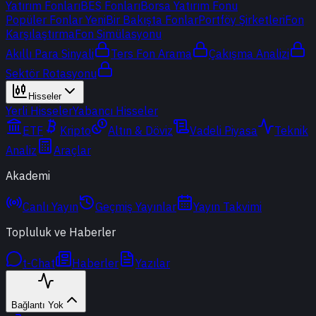
Yatırım Fonları
BES Fonları
Borsa Yatırım Fonu
Popüler Fonlar
Yeni
Bir Bakışta Fonlar
Portföy Şirketleri
Fon
Karşılaştırma
Fon Simülasyonu
Akıllı Para Sinyali
Ters Fon Arama
Çakışma Analizi
Sektör Rotasyonu
Hisseler
Yerli Hisseler
Yabancı Hisseler
ETF
Kripto
Altın & Döviz
Vadeli Piyasa
Teknik
Analiz
Araçlar
Akademi
Canlı Yayın
Geçmiş Yayınlar
Yayın Takvimi
Topluluk ve Haberler
t-Chat
Haberler
Yazılar
Bağlantı Yok