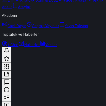
ETF
Kripto
Altın & Döviz
Vadeli Piyasa
Teknik
Analiz
Araçlar
Akademi
Canlı Yayın
Geçmiş Yayınlar
Yayın Takvimi
Topluluk ve Haberler
t-Chat
Haberler
Yazılar