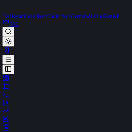
Portföyüm
Favorilerim
Canlı Yayın
Terminal
t-Chat
Destek
PRO