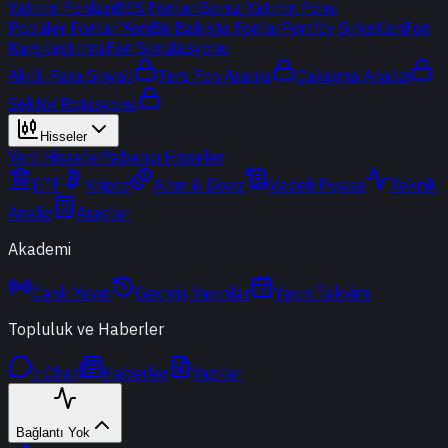
Yatırım Fonları
BES Fonları
Borsa Yatırım Fonu
Popüler Fonlar
Yeni
Bir Bakışta Fonlar
Portföy Şirketleri
Fon
Karşılaştırma
Fon Simülasyonu
Akıllı Para Sinyali
Ters Fon Arama
Çakışma Analizi
Sektör Rotasyonu
Hisseler
Yerli Hisseler
Yabancı Hisseler
ETF
Kripto
Altın & Döviz
Vadeli Piyasa
Teknik
Analiz
Araçlar
Akademi
Canlı Yayın
Geçmiş Yayınlar
Yayın Takvimi
Topluluk ve Haberler
t-Chat
Haberler
Yazılar
Bağlantı Yok