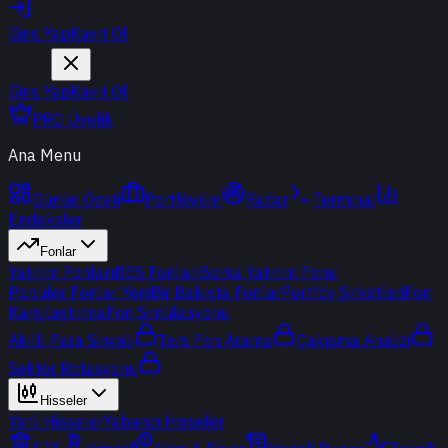
Giriş Yap
Kayıt Ol
Giriş Yap
Kayıt Ol
PRO Üyelik
Ana Menu
Günün Özeti
Portföyüm
Radar
Terminal
Endeksler
Fonlar
Yatırım Fonları
BES Fonları
Borsa Yatırım Fonu
Popüler Fonlar
Yeni
Bir Bakışta Fonlar
Portföy Şirketleri
Fon
Karşılaştırma
Fon Simülasyonu
Akıllı Para Sinyali
Ters Fon Arama
Çakışma Analizi
Sektör Rotasyonu
Hisseler
Yerli Hisseler
Yabancı Hisseler