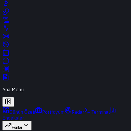
Ana Menu
Günün Özeti
Portföyüm
Radar
Terminal
Endeksler
Fonlar