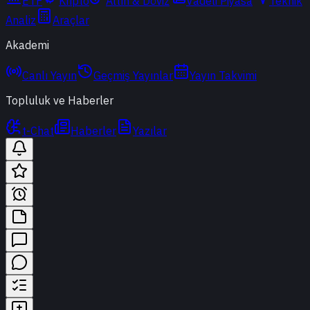
ETF
Kripto
Altın & Döviz
Vadeli Piyasa
Teknik
Analiz
Araçlar
Akademi
Canlı Yayın
Geçmiş Yayınlar
Yayın Takvimi
Topluluk ve Haberler
t-Chat
Haberler
Yazılar