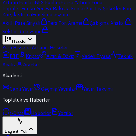
Yatırım Fonları
BES Fonları
Borsa Yatırım Fonu
Popüler Fonlar
Yeni
Bir Bakışta Fonlar
Portföy Şirketleri
Fon
Karşılaştırma
Fon Simülasyonu
Akıllı Para Sinyali
Ters Fon Arama
Çakışma Analizi
Sektör Rotasyonu
Hisseler
Yerli Hisseler
Yabancı Hisseler
ETF
Kripto
Altın & Döviz
Vadeli Piyasa
Teknik
Analiz
Araçlar
Akademi
Canlı Yayın
Geçmiş Yayınlar
Yayın Takvimi
Topluluk ve Haberler
t-Chat
Haberler
Yazılar
Bağlantı Yok