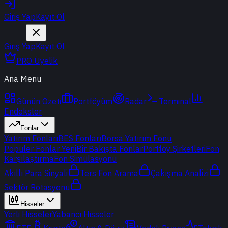
Giriş Yap
Kayıt Ol
Giriş Yap
Kayıt Ol
PRO Üyelik
Ana Menu
Günün Özeti
Portföyüm
Radar
Terminal
Endeksler
Fonlar
Yatırım Fonları
BES Fonları
Borsa Yatırım Fonu
Popüler Fonlar
Yeni
Bir Bakışta Fonlar
Portföy Şirketleri
Fon
Karşılaştırma
Fon Simülasyonu
Akıllı Para Sinyali
Ters Fon Arama
Çakışma Analizi
Sektör Rotasyonu
Hisseler
Yerli Hisseler
Yabancı Hisseler