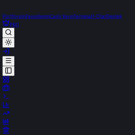
Portföyüm
Favorilerim
Canlı Yayın
Terminal
t-Chat
Destek
PRO