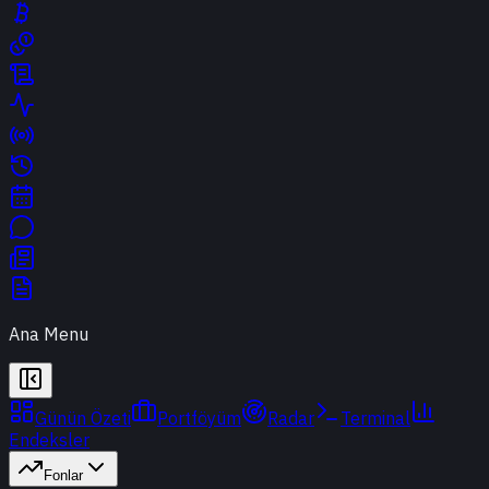
Ana Menu
Günün Özeti
Portföyüm
Radar
Terminal
Endeksler
Fonlar