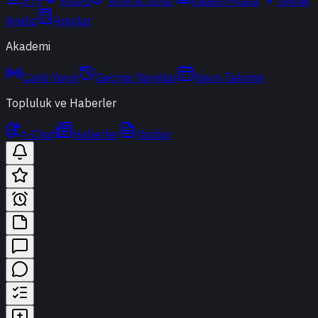
ETF
Kripto
Altın & Döviz
Vadeli Piyasa
Teknik
Analiz
Araçlar
Akademi
Canlı Yayın
Geçmiş Yayınlar
Yayın Takvimi
Topluluk ve Haberler
t-Chat
Haberler
Yazılar