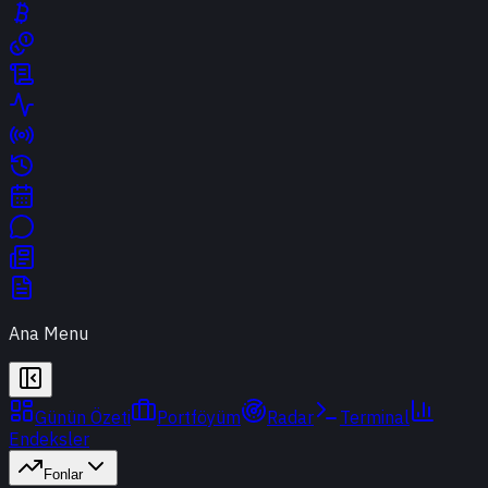
Ana Menu
Günün Özeti
Portföyüm
Radar
Terminal
Endeksler
Fonlar