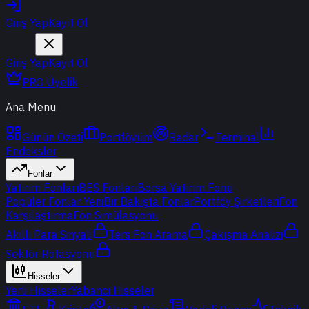
Giriş Yap
Kayıt Ol
Giriş Yap
Kayıt Ol
PRO Üyelik
Ana Menu
Günün Özeti
Portföyüm
Radar
Terminal
Endeksler
Fonlar
Yatırım Fonları
BES Fonları
Borsa Yatırım Fonu
Popüler Fonlar
Yeni
Bir Bakışta Fonlar
Portföy Şirketleri
Fon
Karşılaştırma
Fon Simülasyonu
Akıllı Para Sinyali
Ters Fon Arama
Çakışma Analizi
Sektör Rotasyonu
Hisseler
Yerli Hisseler
Yabancı Hisseler