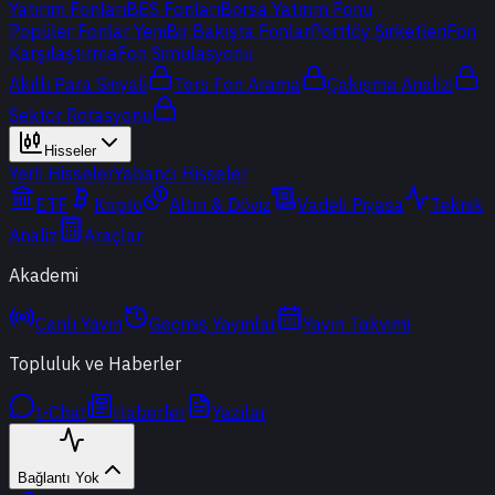
Yatırım Fonları
BES Fonları
Borsa Yatırım Fonu
Popüler Fonlar
Yeni
Bir Bakışta Fonlar
Portföy Şirketleri
Fon
Karşılaştırma
Fon Simülasyonu
Akıllı Para Sinyali
Ters Fon Arama
Çakışma Analizi
Sektör Rotasyonu
Hisseler
Yerli Hisseler
Yabancı Hisseler
ETF
Kripto
Altın & Döviz
Vadeli Piyasa
Teknik
Analiz
Araçlar
Akademi
Canlı Yayın
Geçmiş Yayınlar
Yayın Takvimi
Topluluk ve Haberler
t-Chat
Haberler
Yazılar
Bağlantı Yok