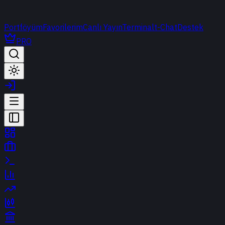
Portföyüm
Favorilerim
Canlı Yayın
Terminal
t-Chat
Destek
PRO