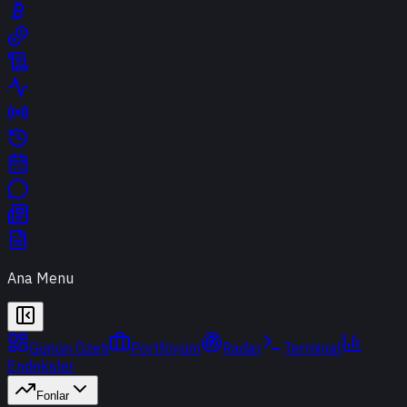
Ana Menu
Günün Özeti
Portföyüm
Radar
Terminal
Endeksler
Fonlar