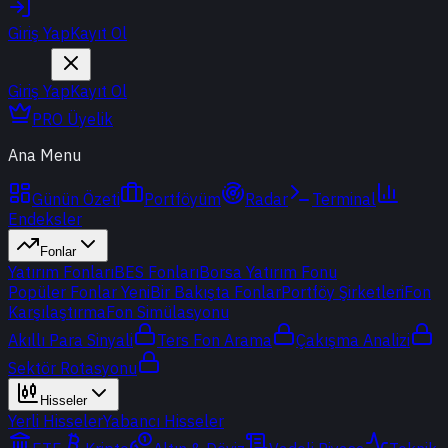
Giriş Yap
Kayıt Ol
Giriş Yap
Kayıt Ol
PRO Üyelik
Ana Menu
Günün Özeti
Portföyüm
Radar
Terminal
Endeksler
Fonlar
Yatırım Fonları
BES Fonları
Borsa Yatırım Fonu
Popüler Fonlar
Yeni
Bir Bakışta Fonlar
Portföy Şirketleri
Fon
Karşılaştırma
Fon Simülasyonu
Akıllı Para Sinyali
Ters Fon Arama
Çakışma Analizi
Sektör Rotasyonu
Hisseler
Yerli Hisseler
Yabancı Hisseler