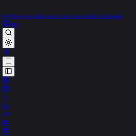
Portföyüm
Favorilerim
Canlı Yayın
Terminal
t-Chat
Destek
PRO