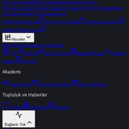
Yatırım Fonları
BES Fonları
Borsa Yatırım Fonu
Popüler Fonlar
Yeni
Bir Bakışta Fonlar
Portföy Şirketleri
Fon
Karşılaştırma
Fon Simülasyonu
Akıllı Para Sinyali
Ters Fon Arama
Çakışma Analizi
Sektör Rotasyonu
Hisseler
Yerli Hisseler
Yabancı Hisseler
ETF
Kripto
Altın & Döviz
Vadeli Piyasa
Teknik
Analiz
Araçlar
Akademi
Canlı Yayın
Geçmiş Yayınlar
Yayın Takvimi
Topluluk ve Haberler
t-Chat
Haberler
Yazılar
Bağlantı Yok