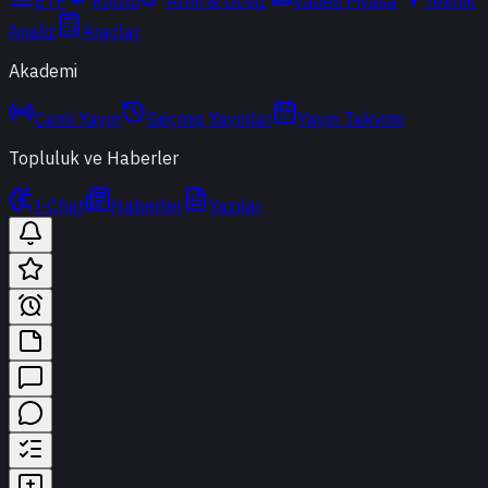
ETF
Kripto
Altın & Döviz
Vadeli Piyasa
Teknik
Analiz
Araçlar
Akademi
Canlı Yayın
Geçmiş Yayınlar
Yayın Takvimi
Topluluk ve Haberler
t-Chat
Haberler
Yazılar