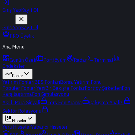
Giriş Yap
Kayıt Ol
Giriş Yap
Kayıt Ol
PRO Üyelik
Ana Menu
Günün Özeti
Portföyüm
Radar
Terminal
Endeksler
Fonlar
Yatırım Fonları
BES Fonları
Borsa Yatırım Fonu
Popüler Fonlar
Yeni
Bir Bakışta Fonlar
Portföy Şirketleri
Fon
Karşılaştırma
Fon Simülasyonu
Akıllı Para Sinyali
Ters Fon Arama
Çakışma Analizi
Sektör Rotasyonu
Hisseler
Yerli Hisseler
Yabancı Hisseler