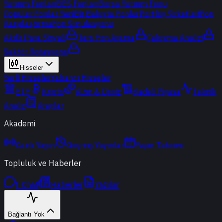
Yatırım Fonları
BES Fonları
Borsa Yatırım Fonu
Popüler Fonlar
Yeni
Bir Bakışta Fonlar
Portföy Şirketleri
Fon
Karşılaştırma
Fon Simülasyonu
Akıllı Para Sinyali
Ters Fon Arama
Çakışma Analizi
Sektör Rotasyonu
Hisseler
Yerli Hisseler
Yabancı Hisseler
ETF
Kripto
Altın & Döviz
Vadeli Piyasa
Teknik
Analiz
Araçlar
Akademi
Canlı Yayın
Geçmiş Yayınlar
Yayın Takvimi
Topluluk ve Haberler
t-Chat
Haberler
Yazılar
Bağlantı Yok