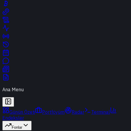
Ana Menu
Günün Özeti
Portföyüm
Radar
Terminal
Endeksler
Fonlar