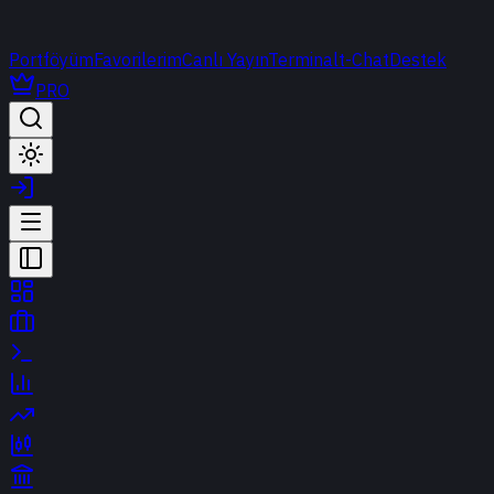
Portföyüm
Favorilerim
Canlı Yayın
Terminal
t-Chat
Destek
PRO