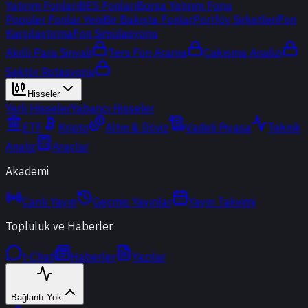
Yatırım Fonları
BES Fonları
Borsa Yatırım Fonu
Popüler Fonlar
Yeni
Bir Bakışta Fonlar
Portföy Şirketleri
Fon
Karşılaştırma
Fon Simülasyonu
Akıllı Para Sinyali
Ters Fon Arama
Çakışma Analizi
Sektör Rotasyonu
Hisseler
Yerli Hisseler
Yabancı Hisseler
ETF
Kripto
Altın & Döviz
Vadeli Piyasa
Teknik
Analiz
Araçlar
Akademi
Canlı Yayın
Geçmiş Yayınlar
Yayın Takvimi
Topluluk ve Haberler
t-Chat
Haberler
Yazılar
Bağlantı Yok