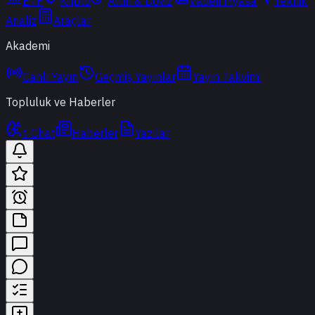
ETF
Kripto
Altın & Döviz
Vadeli Piyasa
Teknik
Analiz
Araçlar
Akademi
Canlı Yayın
Geçmiş Yayınlar
Yayın Takvimi
Topluluk ve Haberler
t-Chat
Haberler
Yazılar