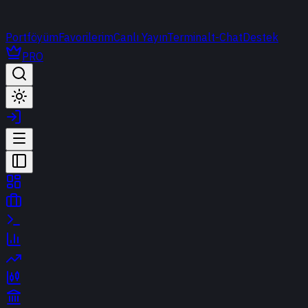
Portföyüm
Favorilerim
Canlı Yayın
Terminal
t-Chat
Destek
PRO