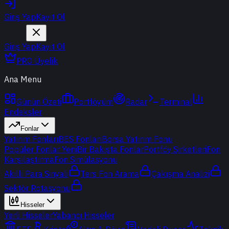
Giriş Yap
Kayıt Ol
Giriş Yap
Kayıt Ol
PRO Üyelik
Ana Menu
Günün Özeti
Portföyüm
Radar
Terminal
Endeksler
Fonlar
Yatırım Fonları
BES Fonları
Borsa Yatırım Fonu
Popüler Fonlar
Yeni
Bir Bakışta Fonlar
Portföy Şirketleri
Fon
Karşılaştırma
Fon Simülasyonu
Akıllı Para Sinyali
Ters Fon Arama
Çakışma Analizi
Sektör Rotasyonu
Hisseler
Yerli Hisseler
Yabancı Hisseler