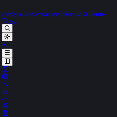
Portföyüm
Favorilerim
Canlı Yayın
Terminal
t-Chat
Destek
PRO