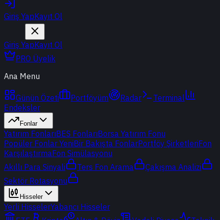
Giriş Yap
Kayıt Ol
Giriş Yap
Kayıt Ol
PRO Üyelik
Ana Menu
Günün Özeti
Portföyüm
Radar
Terminal
Endeksler
Fonlar
Yatırım Fonları
BES Fonları
Borsa Yatırım Fonu
Popüler Fonlar
Yeni
Bir Bakışta Fonlar
Portföy Şirketleri
Fon
Karşılaştırma
Fon Simülasyonu
Akıllı Para Sinyali
Ters Fon Arama
Çakışma Analizi
Sektör Rotasyonu
Hisseler
Yerli Hisseler
Yabancı Hisseler