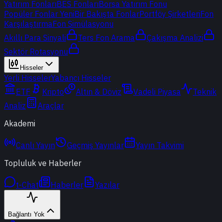
Yatırım Fonları
BES Fonları
Borsa Yatırım Fonu
Popüler Fonlar
Yeni
Bir Bakışta Fonlar
Portföy Şirketleri
Fon
Karşılaştırma
Fon Simülasyonu
Akıllı Para Sinyali
Ters Fon Arama
Çakışma Analizi
Sektör Rotasyonu
Hisseler
Yerli Hisseler
Yabancı Hisseler
ETF
Kripto
Altın & Döviz
Vadeli Piyasa
Teknik
Analiz
Araçlar
Akademi
Canlı Yayın
Geçmiş Yayınlar
Yayın Takvimi
Topluluk ve Haberler
t-Chat
Haberler
Yazılar
Bağlantı Yok