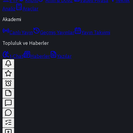
ETF
Kripto
Altın & Döviz
Vadeli Piyasa
Teknik
Analiz
Araçlar
Akademi
Canlı Yayın
Geçmiş Yayınlar
Yayın Takvimi
Topluluk ve Haberler
t-Chat
Haberler
Yazılar