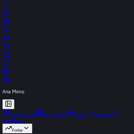
Ana Menu
Günün Özeti
Portföyüm
Radar
Terminal
Endeksler
Fonlar