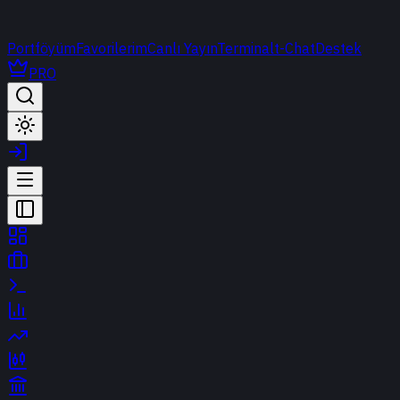
Portföyüm
Favorilerim
Canlı Yayın
Terminal
t-Chat
Destek
PRO