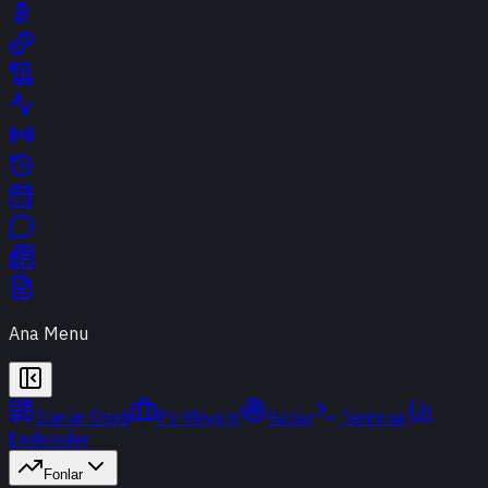
Ana Menu
Günün Özeti
Portföyüm
Radar
Terminal
Endeksler
Fonlar