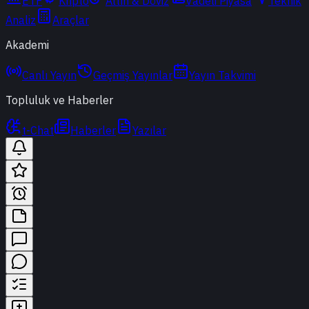
ETF
Kripto
Altın & Döviz
Vadeli Piyasa
Teknik
Analiz
Araçlar
Akademi
Canlı Yayın
Geçmiş Yayınlar
Yayın Takvimi
Topluluk ve Haberler
t-Chat
Haberler
Yazılar