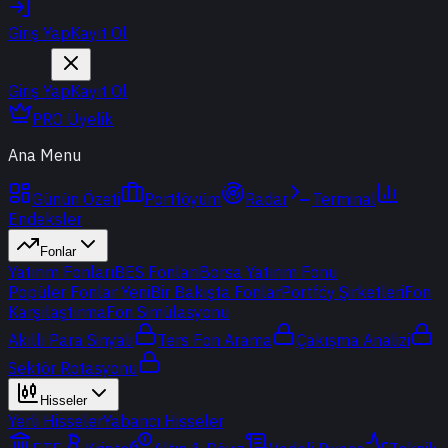
Giriş Yap
Kayıt Ol
Giriş Yap
Kayıt Ol
PRO Üyelik
Ana Menu
Günün Özeti
Portföyüm
Radar
Terminal
Endeksler
Fonlar
Yatırım Fonları
BES Fonları
Borsa Yatırım Fonu
Popüler Fonlar
Yeni
Bir Bakışta Fonlar
Portföy Şirketleri
Fon
Karşılaştırma
Fon Simülasyonu
Akıllı Para Sinyali
Ters Fon Arama
Çakışma Analizi
Sektör Rotasyonu
Hisseler
Yerli Hisseler
Yabancı Hisseler