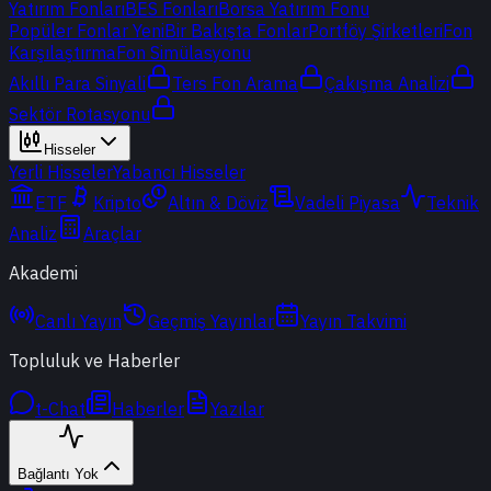
Yatırım Fonları
BES Fonları
Borsa Yatırım Fonu
Popüler Fonlar
Yeni
Bir Bakışta Fonlar
Portföy Şirketleri
Fon
Karşılaştırma
Fon Simülasyonu
Akıllı Para Sinyali
Ters Fon Arama
Çakışma Analizi
Sektör Rotasyonu
Hisseler
Yerli Hisseler
Yabancı Hisseler
ETF
Kripto
Altın & Döviz
Vadeli Piyasa
Teknik
Analiz
Araçlar
Akademi
Canlı Yayın
Geçmiş Yayınlar
Yayın Takvimi
Topluluk ve Haberler
t-Chat
Haberler
Yazılar
Bağlantı Yok