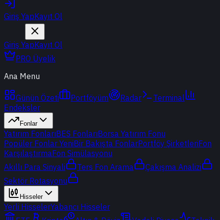
Giriş Yap
Kayıt Ol
Giriş Yap
Kayıt Ol
PRO Üyelik
Ana Menu
Günün Özeti
Portföyüm
Radar
Terminal
Endeksler
Fonlar
Yatırım Fonları
BES Fonları
Borsa Yatırım Fonu
Popüler Fonlar
Yeni
Bir Bakışta Fonlar
Portföy Şirketleri
Fon
Karşılaştırma
Fon Simülasyonu
Akıllı Para Sinyali
Ters Fon Arama
Çakışma Analizi
Sektör Rotasyonu
Hisseler
Yerli Hisseler
Yabancı Hisseler