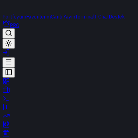
Portföyüm
Favorilerim
Canlı Yayın
Terminal
t-Chat
Destek
PRO