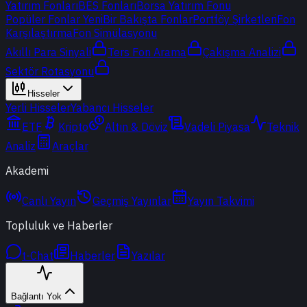
Yatırım Fonları
BES Fonları
Borsa Yatırım Fonu
Popüler Fonlar
Yeni
Bir Bakışta Fonlar
Portföy Şirketleri
Fon
Karşılaştırma
Fon Simülasyonu
Akıllı Para Sinyali
Ters Fon Arama
Çakışma Analizi
Sektör Rotasyonu
Hisseler
Yerli Hisseler
Yabancı Hisseler
ETF
Kripto
Altın & Döviz
Vadeli Piyasa
Teknik
Analiz
Araçlar
Akademi
Canlı Yayın
Geçmiş Yayınlar
Yayın Takvimi
Topluluk ve Haberler
t-Chat
Haberler
Yazılar
Bağlantı Yok