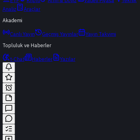
ETF
Kripto
Altın & Döviz
Vadeli Piyasa
Teknik
Analiz
Araçlar
Akademi
Canlı Yayın
Geçmiş Yayınlar
Yayın Takvimi
Topluluk ve Haberler
t-Chat
Haberler
Yazılar