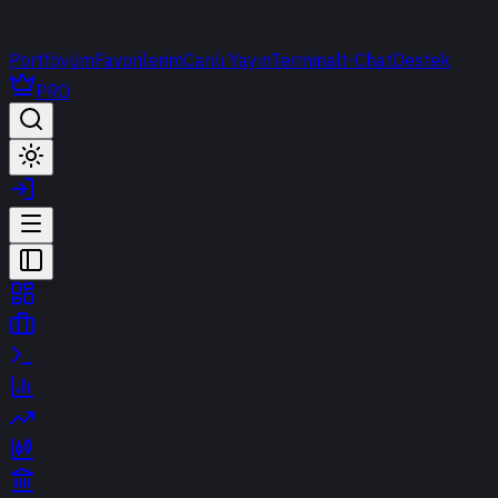
Portföyüm
Favorilerim
Canlı Yayın
Terminal
t-Chat
Destek
PRO