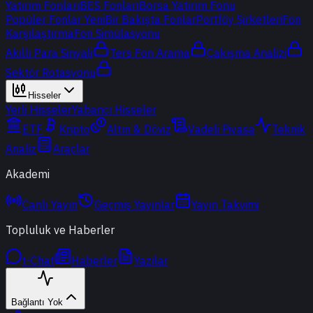
Yatırım Fonları
BES Fonları
Borsa Yatırım Fonu
Popüler Fonlar
Yeni
Bir Bakışta Fonlar
Portföy Şirketleri
Fon
Karşılaştırma
Fon Simülasyonu
Akıllı Para Sinyali
Ters Fon Arama
Çakışma Analizi
Sektör Rotasyonu
Hisseler
Yerli Hisseler
Yabancı Hisseler
ETF
Kripto
Altın & Döviz
Vadeli Piyasa
Teknik
Analiz
Araçlar
Akademi
Canlı Yayın
Geçmiş Yayınlar
Yayın Takvimi
Topluluk ve Haberler
t-Chat
Haberler
Yazılar
Bağlantı Yok