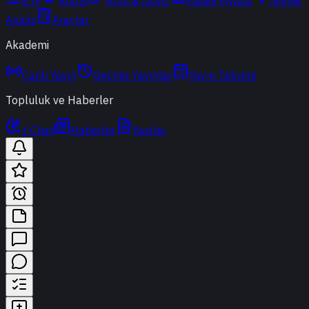
ETF
Kripto
Altın & Döviz
Vadeli Piyasa
Teknik
Analiz
Araçlar
Akademi
Canlı Yayın
Geçmiş Yayınlar
Yayın Takvimi
Topluluk ve Haberler
t-Chat
Haberler
Yazılar