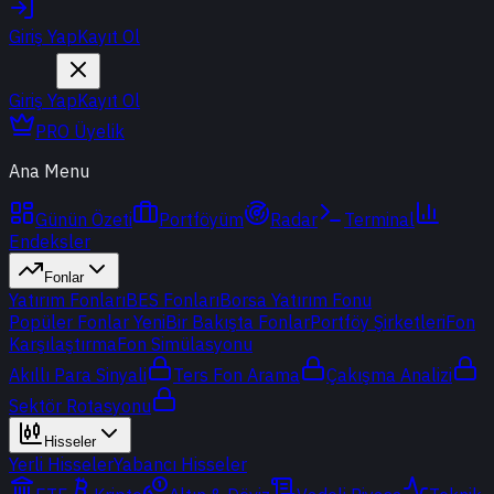
Giriş Yap
Kayıt Ol
Giriş Yap
Kayıt Ol
PRO Üyelik
Ana Menu
Günün Özeti
Portföyüm
Radar
Terminal
Endeksler
Fonlar
Yatırım Fonları
BES Fonları
Borsa Yatırım Fonu
Popüler Fonlar
Yeni
Bir Bakışta Fonlar
Portföy Şirketleri
Fon
Karşılaştırma
Fon Simülasyonu
Akıllı Para Sinyali
Ters Fon Arama
Çakışma Analizi
Sektör Rotasyonu
Hisseler
Yerli Hisseler
Yabancı Hisseler