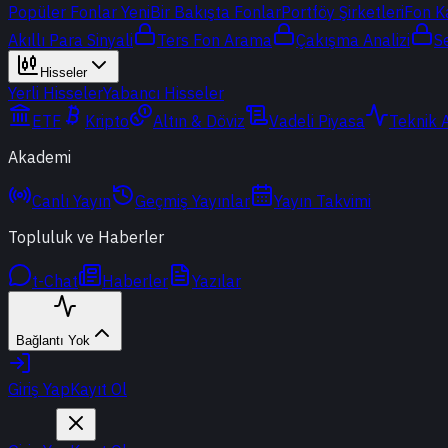
Popüler Fonlar
Yeni
Bir Bakışta Fonlar
Portföy Şirketleri
Fon K
Akıllı Para Sinyali
Ters Fon Arama
Çakışma Analizi
S
Hisseler
Yerli Hisseler
Yabancı Hisseler
ETF
Kripto
Altın & Döviz
Vadeli Piyasa
Teknik 
Akademi
Canlı Yayın
Geçmiş Yayınlar
Yayın Takvimi
Topluluk ve Haberler
t-Chat
Haberler
Yazılar
Bağlantı Yok
Giriş Yap
Kayıt Ol