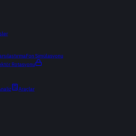
sler
arşılaştırma
Fon Simülasyonu
ektör Rotasyonu
Analiz
Araçlar