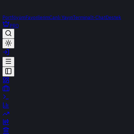
Portföyüm
Favorilerim
Canlı Yayın
Terminal
t-Chat
Destek
PRO