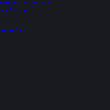
arşılaştırma
Fon Simülasyonu
ektör Rotasyonu
Analiz
Araçlar