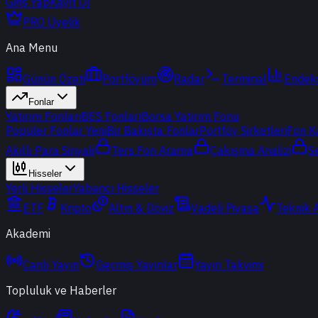
Giriş Yap
Kayıt Ol
PRO Üyelik
Ana Menu
Günün Özeti
Portföyüm
Radar
Terminal
Endek
Fonlar
Yatırım Fonları
BES Fonları
Borsa Yatırım Fonu
Popüler Fonlar
Yeni
Bir Bakışta Fonlar
Portföy Şirketleri
Fon K
Akıllı Para Sinyali
Ters Fon Arama
Çakışma Analizi
S
Hisseler
Yerli Hisseler
Yabancı Hisseler
ETF
Kripto
Altın & Döviz
Vadeli Piyasa
Teknik 
Akademi
Canlı Yayın
Geçmiş Yayınlar
Yayın Takvimi
Topluluk ve Haberler