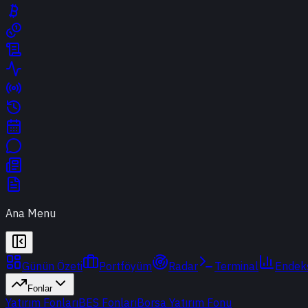
Ana Menu
Günün Özeti
Portföyüm
Radar
Terminal
Endek
Fonlar
Yatırım Fonları
BES Fonları
Borsa Yatırım Fonu