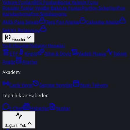
Yatırım Fonları
BES Fonları
Borsa Yatırım Fonu
Popüler Fonlar
Yeni
Bir Bakışta Fonlar
Portföy Şirketleri
Fon
Karşılaştırma
Fon Simülasyonu
Akıllı Para Sinyali
Ters Fon Arama
Çakışma Analizi
Sektör Rotasyonu
Hisseler
Yerli Hisseler
Yabancı Hisseler
ETF
Kripto
Altın & Döviz
Vadeli Piyasa
Teknik
Analiz
Araçlar
Akademi
Canlı Yayın
Geçmiş Yayınlar
Yayın Takvimi
Topluluk ve Haberler
t-Chat
Haberler
Yazılar
Bağlantı Yok