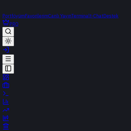
Portföyüm
Favorilerim
Canlı Yayın
Terminal
t-Chat
Destek
PRO