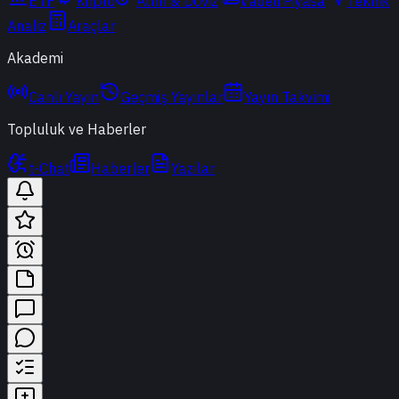
ETF
Kripto
Altın & Döviz
Vadeli Piyasa
Teknik
Analiz
Araçlar
Akademi
Canlı Yayın
Geçmiş Yayınlar
Yayın Takvimi
Topluluk ve Haberler
t-Chat
Haberler
Yazılar