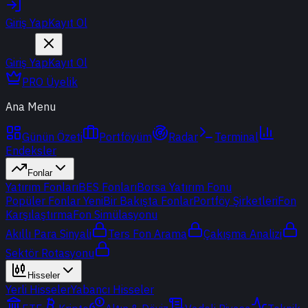
Giriş Yap
Kayıt Ol
Giriş Yap
Kayıt Ol
PRO Üyelik
Ana Menu
Günün Özeti
Portföyüm
Radar
Terminal
Endeksler
Fonlar
Yatırım Fonları
BES Fonları
Borsa Yatırım Fonu
Popüler Fonlar
Yeni
Bir Bakışta Fonlar
Portföy Şirketleri
Fon
Karşılaştırma
Fon Simülasyonu
Akıllı Para Sinyali
Ters Fon Arama
Çakışma Analizi
Sektör Rotasyonu
Hisseler
Yerli Hisseler
Yabancı Hisseler