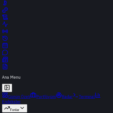
Ana Menu
Günün Özeti
Portföyüm
Radar
Terminal
Endeksler
Fonlar