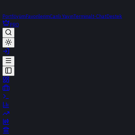
Portföyüm
Favorilerim
Canlı Yayın
Terminal
t-Chat
Destek
PRO