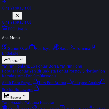
Giriş Yap
Kayıt Ol
Giriş Yap
Kayıt Ol
PRO Üyelik
Ana Menu
Günün Özeti
Portföyüm
Radar
Terminal
Endeksler
Fonlar
Yatırım Fonları
BES Fonları
Borsa Yatırım Fonu
Popüler Fonlar
Yeni
Bir Bakışta Fonlar
Portföy Şirketleri
Fon
Karşılaştırma
Fon Simülasyonu
Akıllı Para Sinyali
Ters Fon Arama
Çakışma Analizi
Sektör Rotasyonu
Hisseler
Yerli Hisseler
Yabancı Hisseler