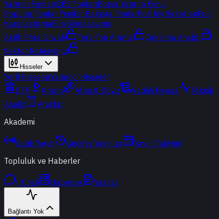
Yatırım Fonları
BES Fonları
Borsa Yatırım Fonu
Popüler Fonlar
Yeni
Bir Bakışta Fonlar
Portföy Şirketleri
Fon
Karşılaştırma
Fon Simülasyonu
Akıllı Para Sinyali
Ters Fon Arama
Çakışma Analizi
Sektör Rotasyonu
Hisseler
Yerli Hisseler
Yabancı Hisseler
ETF
Kripto
Altın & Döviz
Vadeli Piyasa
Teknik
Analiz
Araçlar
Akademi
Canlı Yayın
Geçmiş Yayınlar
Yayın Takvimi
Topluluk ve Haberler
t-Chat
Haberler
Yazılar
Bağlantı Yok