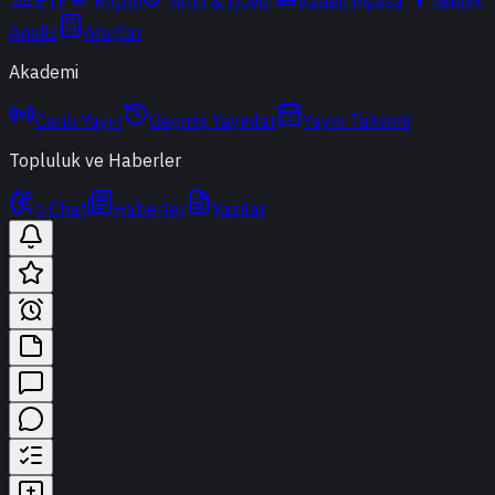
ETF
Kripto
Altın & Döviz
Vadeli Piyasa
Teknik
Analiz
Araçlar
Akademi
Canlı Yayın
Geçmiş Yayınlar
Yayın Takvimi
Topluluk ve Haberler
t-Chat
Haberler
Yazılar