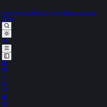
Portföyüm
Favorilerim
Canlı Yayın
Terminal
t-Chat
Destek
PRO