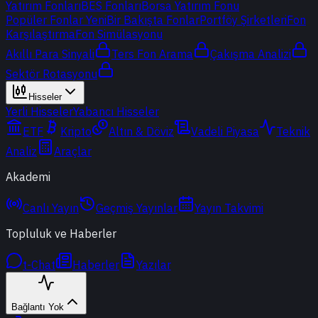
Yatırım Fonları
BES Fonları
Borsa Yatırım Fonu
Popüler Fonlar
Yeni
Bir Bakışta Fonlar
Portföy Şirketleri
Fon
Karşılaştırma
Fon Simülasyonu
Akıllı Para Sinyali
Ters Fon Arama
Çakışma Analizi
Sektör Rotasyonu
Hisseler
Yerli Hisseler
Yabancı Hisseler
ETF
Kripto
Altın & Döviz
Vadeli Piyasa
Teknik
Analiz
Araçlar
Akademi
Canlı Yayın
Geçmiş Yayınlar
Yayın Takvimi
Topluluk ve Haberler
t-Chat
Haberler
Yazılar
Bağlantı Yok