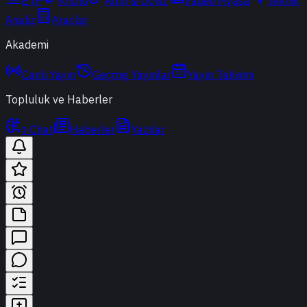
ETF
Kripto
Altın & Döviz
Vadeli Piyasa
Teknik
Analiz
Araçlar
Akademi
Canlı Yayın
Geçmiş Yayınlar
Yayın Takvimi
Topluluk ve Haberler
t-Chat
Haberler
Yazılar