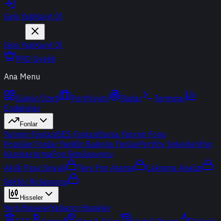
Giriş Yap
Kayıt Ol
Giriş Yap
Kayıt Ol
PRO Üyelik
Ana Menu
Günün Özeti
Portföyüm
Radar
Terminal
Endeksler
Fonlar
Yatırım Fonları
BES Fonları
Borsa Yatırım Fonu
Popüler Fonlar
Yeni
Bir Bakışta Fonlar
Portföy Şirketleri
Fon
Karşılaştırma
Fon Simülasyonu
Akıllı Para Sinyali
Ters Fon Arama
Çakışma Analizi
Sektör Rotasyonu
Hisseler
Yerli Hisseler
Yabancı Hisseler