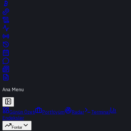
Ana Menu
Günün Özeti
Portföyüm
Radar
Terminal
Endeksler
Fonlar