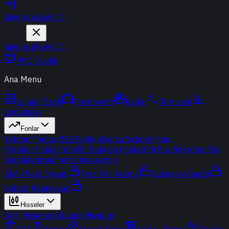
Giriş Yap
Kayıt Ol
Giriş Yap
Kayıt Ol
PRO Üyelik
Ana Menu
Günün Özeti
Portföyüm
Radar
Terminal
Endeksler
Fonlar
Yatırım Fonları
BES Fonları
Borsa Yatırım Fonu
Popüler Fonlar
Yeni
Bir Bakışta Fonlar
Portföy Şirketleri
Fon
Karşılaştırma
Fon Simülasyonu
Akıllı Para Sinyali
Ters Fon Arama
Çakışma Analizi
Sektör Rotasyonu
Hisseler
Yerli Hisseler
Yabancı Hisseler