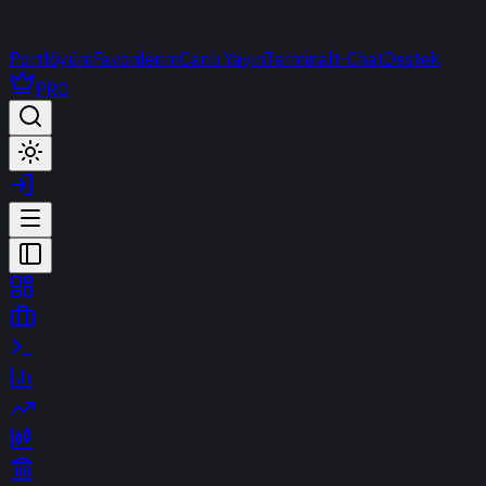
Portföyüm
Favorilerim
Canlı Yayın
Terminal
t-Chat
Destek
PRO