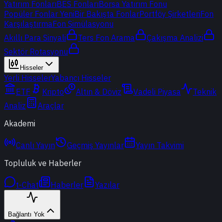
Yatırım Fonları
BES Fonları
Borsa Yatırım Fonu
Popüler Fonlar
Yeni
Bir Bakışta Fonlar
Portföy Şirketleri
Fon
Karşılaştırma
Fon Simülasyonu
Akıllı Para Sinyali
Ters Fon Arama
Çakışma Analizi
Sektör Rotasyonu
Hisseler
Yerli Hisseler
Yabancı Hisseler
ETF
Kripto
Altın & Döviz
Vadeli Piyasa
Teknik
Analiz
Araçlar
Akademi
Canlı Yayın
Geçmiş Yayınlar
Yayın Takvimi
Topluluk ve Haberler
t-Chat
Haberler
Yazılar
Bağlantı Yok