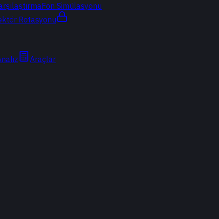
arşılaştırma
Fon Simülasyonu
ektör Rotasyonu
Analiz
Araçlar