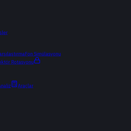
sler
arşılaştırma
Fon Simülasyonu
ektör Rotasyonu
Analiz
Araçlar