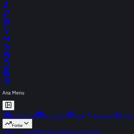
Ana Menu
Günün Özeti
Portföyüm
Radar
Terminal
Endek
Fonlar
Yatırım Fonları
BES Fonları
Borsa Yatırım Fonu