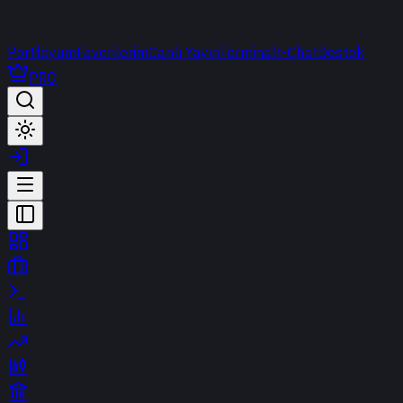
Portföyüm
Favorilerim
Canlı Yayın
Terminal
t-Chat
Destek
PRO