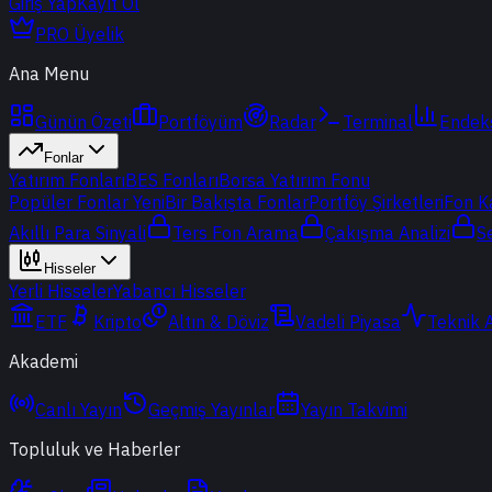
Giriş Yap
Kayıt Ol
PRO Üyelik
Ana Menu
Günün Özeti
Portföyüm
Radar
Terminal
Endek
Fonlar
Yatırım Fonları
BES Fonları
Borsa Yatırım Fonu
Popüler Fonlar
Yeni
Bir Bakışta Fonlar
Portföy Şirketleri
Fon K
Akıllı Para Sinyali
Ters Fon Arama
Çakışma Analizi
S
Hisseler
Yerli Hisseler
Yabancı Hisseler
ETF
Kripto
Altın & Döviz
Vadeli Piyasa
Teknik 
Akademi
Canlı Yayın
Geçmiş Yayınlar
Yayın Takvimi
Topluluk ve Haberler