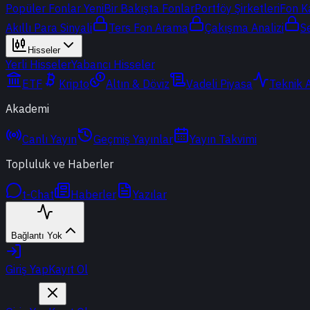
Popüler Fonlar
Yeni
Bir Bakışta Fonlar
Portföy Şirketleri
Fon K
Akıllı Para Sinyali
Ters Fon Arama
Çakışma Analizi
S
Hisseler
Yerli Hisseler
Yabancı Hisseler
ETF
Kripto
Altın & Döviz
Vadeli Piyasa
Teknik 
Akademi
Canlı Yayın
Geçmiş Yayınlar
Yayın Takvimi
Topluluk ve Haberler
t-Chat
Haberler
Yazılar
Bağlantı Yok
Giriş Yap
Kayıt Ol