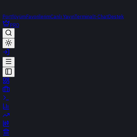
Portföyüm
Favorilerim
Canlı Yayın
Terminal
t-Chat
Destek
PRO