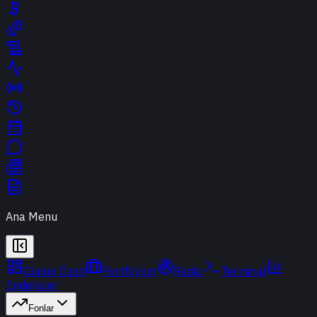
Ana Menu
Günün Özeti
Portföyüm
Radar
Terminal
Endeksler
Fonlar