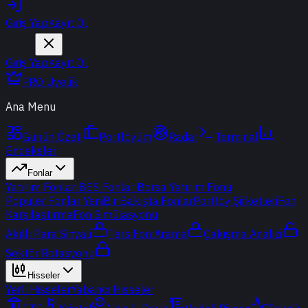
Giriş Yap
Kayıt Ol
Giriş Yap
Kayıt Ol
PRO Üyelik
Ana Menu
Günün Özeti
Portföyüm
Radar
Terminal
Endeksler
Fonlar
Yatırım Fonları
BES Fonları
Borsa Yatırım Fonu
Popüler Fonlar
Yeni
Bir Bakışta Fonlar
Portföy Şirketleri
Fon
Karşılaştırma
Fon Simülasyonu
Akıllı Para Sinyali
Ters Fon Arama
Çakışma Analizi
Sektör Rotasyonu
Hisseler
Yerli Hisseler
Yabancı Hisseler