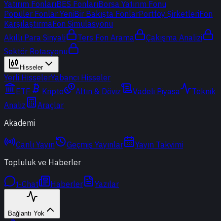
Yatırım Fonları
BES Fonları
Borsa Yatırım Fonu
Popüler Fonlar
Yeni
Bir Bakışta Fonlar
Portföy Şirketleri
Fon
Karşılaştırma
Fon Simülasyonu
Akıllı Para Sinyali
Ters Fon Arama
Çakışma Analizi
Sektör Rotasyonu
Hisseler
Yerli Hisseler
Yabancı Hisseler
ETF
Kripto
Altın & Döviz
Vadeli Piyasa
Teknik
Analiz
Araçlar
Akademi
Canlı Yayın
Geçmiş Yayınlar
Yayın Takvimi
Topluluk ve Haberler
t-Chat
Haberler
Yazılar
Bağlantı Yok