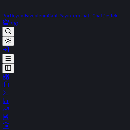
Portföyüm
Favorilerim
Canlı Yayın
Terminal
t-Chat
Destek
PRO