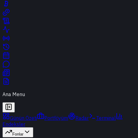
Ana Menu
Günün Özeti
Portföyüm
Radar
Terminal
Endeksler
Fonlar