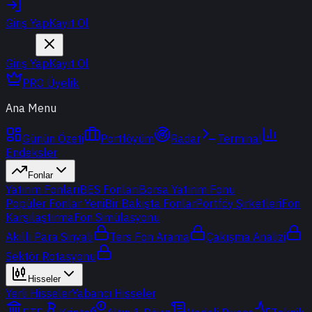
Giriş Yap
Kayıt Ol
Giriş Yap
Kayıt Ol
PRO Üyelik
Ana Menu
Günün Özeti
Portföyüm
Radar
Terminal
Endeksler
Fonlar
Yatırım Fonları
BES Fonları
Borsa Yatırım Fonu
Popüler Fonlar
Yeni
Bir Bakışta Fonlar
Portföy Şirketleri
Fon
Karşılaştırma
Fon Simülasyonu
Akıllı Para Sinyali
Ters Fon Arama
Çakışma Analizi
Sektör Rotasyonu
Hisseler
Yerli Hisseler
Yabancı Hisseler