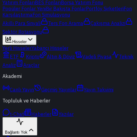
Yatırım Fonları
BES Fonları
Borsa Yatırım Fonu
Popüler Fonlar
Yeni
Bir Bakışta Fonlar
Portföy Şirketleri
Fon
Karşılaştırma
Fon Simülasyonu
Akıllı Para Sinyali
Ters Fon Arama
Çakışma Analizi
Sektör Rotasyonu
Hisseler
Yerli Hisseler
Yabancı Hisseler
ETF
Kripto
Altın & Döviz
Vadeli Piyasa
Teknik
Analiz
Araçlar
Akademi
Canlı Yayın
Geçmiş Yayınlar
Yayın Takvimi
Topluluk ve Haberler
t-Chat
Haberler
Yazılar
Bağlantı Yok