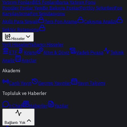
Yatırım Fonları
BES Fonları
Borsa Yatırım Fonu
Popüler Fonlar
Yeni
Bir Bakışta Fonlar
Portföy Şirketleri
Fon
Karşılaştırma
Fon Simülasyonu
Akıllı Para Sinyali
Ters Fon Arama
Çakışma Analizi
Sektör Rotasyonu
Hisseler
Yerli Hisseler
Yabancı Hisseler
ETF
Kripto
Altın & Döviz
Vadeli Piyasa
Teknik
Analiz
Araçlar
Akademi
Canlı Yayın
Geçmiş Yayınlar
Yayın Takvimi
Topluluk ve Haberler
t-Chat
Haberler
Yazılar
Bağlantı Yok