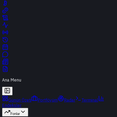
Ana Menu
Günün Özeti
Portföyüm
Radar
Terminal
Endeksler
Fonlar