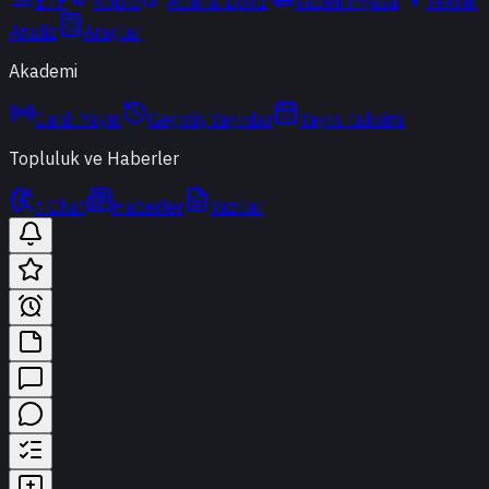
ETF
Kripto
Altın & Döviz
Vadeli Piyasa
Teknik
Analiz
Araçlar
Akademi
Canlı Yayın
Geçmiş Yayınlar
Yayın Takvimi
Topluluk ve Haberler
t-Chat
Haberler
Yazılar