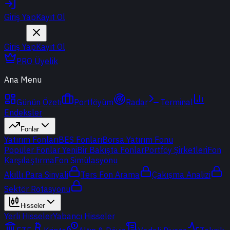
Giriş Yap
Kayıt Ol
Giriş Yap
Kayıt Ol
PRO Üyelik
Ana Menu
Günün Özeti
Portföyüm
Radar
Terminal
Endeksler
Fonlar
Yatırım Fonları
BES Fonları
Borsa Yatırım Fonu
Popüler Fonlar
Yeni
Bir Bakışta Fonlar
Portföy Şirketleri
Fon
Karşılaştırma
Fon Simülasyonu
Akıllı Para Sinyali
Ters Fon Arama
Çakışma Analizi
Sektör Rotasyonu
Hisseler
Yerli Hisseler
Yabancı Hisseler