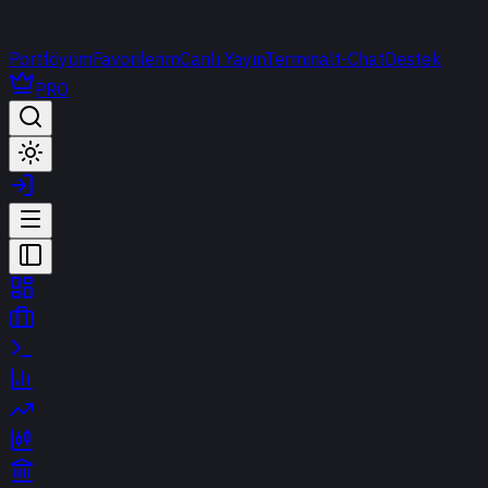
Portföyüm
Favorilerim
Canlı Yayın
Terminal
t-Chat
Destek
PRO