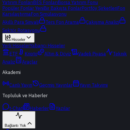
Yatırım Fonları
BES Fonları
Borsa Yatırım Fonu
Popüler Fonlar
Yeni
Bir Bakışta Fonlar
Portföy Şirketleri
Fon
Karşılaştırma
Fon Simülasyonu
Akıllı Para Sinyali
Ters Fon Arama
Çakışma Analizi
Sektör Rotasyonu
Hisseler
Yerli Hisseler
Yabancı Hisseler
ETF
Kripto
Altın & Döviz
Vadeli Piyasa
Teknik
Analiz
Araçlar
Akademi
Canlı Yayın
Geçmiş Yayınlar
Yayın Takvimi
Topluluk ve Haberler
t-Chat
Haberler
Yazılar
Bağlantı Yok