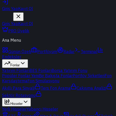
Giriş Yap
Kayıt Ol
Giriş Yap
Kayıt Ol
PRO Üyelik
Ana Menu
Günün Özeti
Portföyüm
Radar
Terminal
Endeksler
Fonlar
Yatırım Fonları
BES Fonları
Borsa Yatırım Fonu
Popüler Fonlar
Yeni
Bir Bakışta Fonlar
Portföy Şirketleri
Fon
Karşılaştırma
Fon Simülasyonu
Akıllı Para Sinyali
Ters Fon Arama
Çakışma Analizi
Sektör Rotasyonu
Hisseler
Yerli Hisseler
Yabancı Hisseler