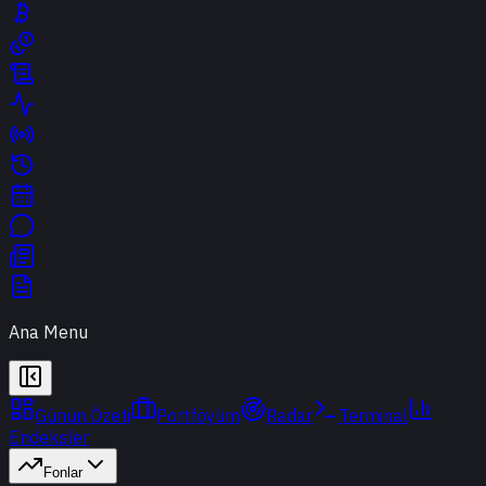
Ana Menu
Günün Özeti
Portföyüm
Radar
Terminal
Endeksler
Fonlar