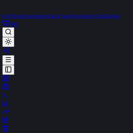
Portföyüm
Favorilerim
Canlı Yayın
Terminal
t-Chat
Destek
PRO