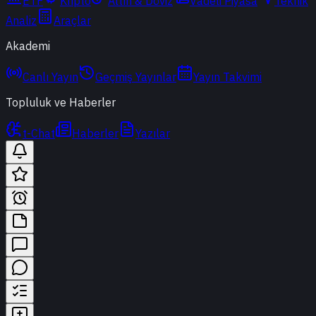
ETF
Kripto
Altın & Döviz
Vadeli Piyasa
Teknik
Analiz
Araçlar
Akademi
Canlı Yayın
Geçmiş Yayınlar
Yayın Takvimi
Topluluk ve Haberler
t-Chat
Haberler
Yazılar