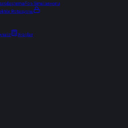
arşılaştırma
Fon Simülasyonu
ektör Rotasyonu
Analiz
Araçlar