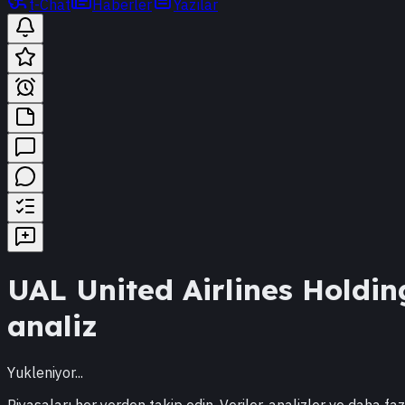
t-Chat
Haberler
Yazılar
UAL
United Airlines Holdin
analiz
Yukleniyor...
Piyasaları her yerden takip edin. Veriler, analizler ve daha faz