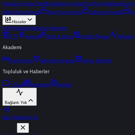
Popüler Fonlar
Yeni
Bir Bakışta Fonlar
Portföy Şirketleri
Fon K
Akıllı Para Sinyali
Ters Fon Arama
Çakışma Analizi
S
Hisseler
Yerli Hisseler
Yabancı Hisseler
ETF
Kripto
Altın & Döviz
Vadeli Piyasa
Teknik 
Akademi
Canlı Yayın
Geçmiş Yayınlar
Yayın Takvimi
Topluluk ve Haberler
t-Chat
Haberler
Yazılar
Bağlantı Yok
Giriş Yap
Kayıt Ol