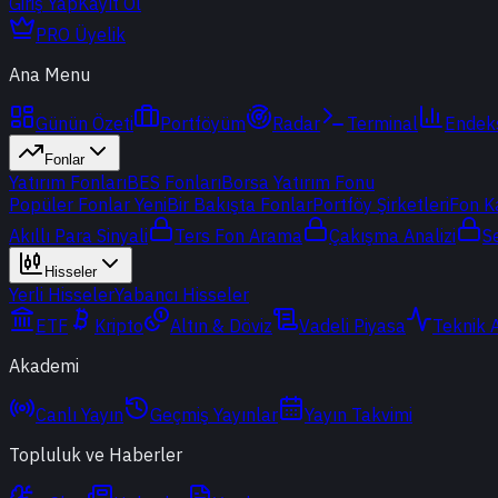
Giriş Yap
Kayıt Ol
PRO Üyelik
Ana Menu
Günün Özeti
Portföyüm
Radar
Terminal
Endek
Fonlar
Yatırım Fonları
BES Fonları
Borsa Yatırım Fonu
Popüler Fonlar
Yeni
Bir Bakışta Fonlar
Portföy Şirketleri
Fon K
Akıllı Para Sinyali
Ters Fon Arama
Çakışma Analizi
S
Hisseler
Yerli Hisseler
Yabancı Hisseler
ETF
Kripto
Altın & Döviz
Vadeli Piyasa
Teknik 
Akademi
Canlı Yayın
Geçmiş Yayınlar
Yayın Takvimi
Topluluk ve Haberler