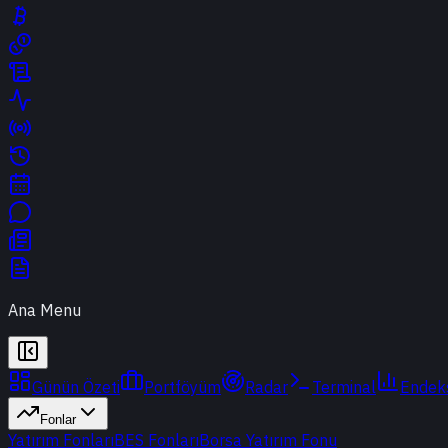
Ana Menu
Günün Özeti
Portföyüm
Radar
Terminal
Endek
Fonlar
Yatırım Fonları
BES Fonları
Borsa Yatırım Fonu