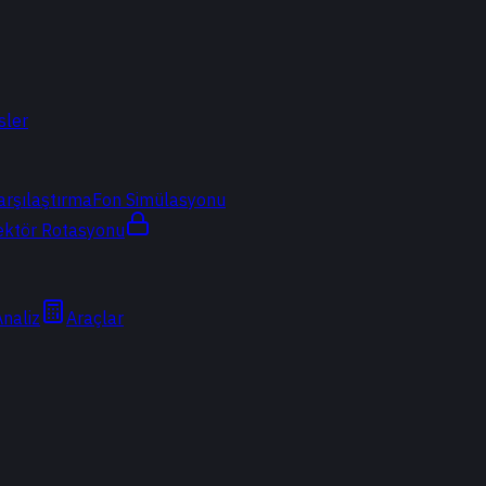
sler
arşılaştırma
Fon Simülasyonu
ektör Rotasyonu
Analiz
Araçlar