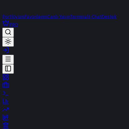
Portföyüm
Favorilerim
Canlı Yayın
Terminal
t-Chat
Destek
PRO