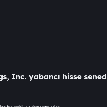
gs, Inc.
yabancı hisse senedi 
lası için mobil uygulamamızı indirin.