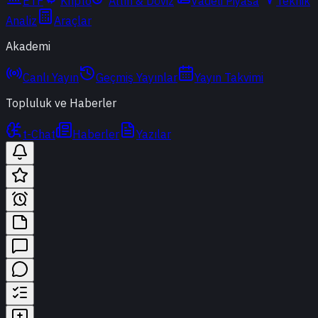
ETF
Kripto
Altın & Döviz
Vadeli Piyasa
Teknik
Analiz
Araçlar
Akademi
Canlı Yayın
Geçmiş Yayınlar
Yayın Takvimi
Topluluk ve Haberler
t-Chat
Haberler
Yazılar