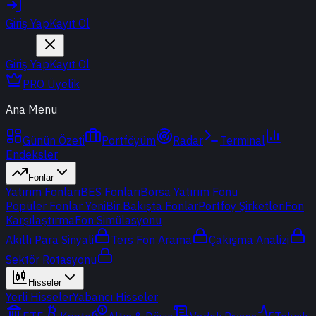
Giriş Yap
Kayıt Ol
Giriş Yap
Kayıt Ol
PRO Üyelik
Ana Menu
Günün Özeti
Portföyüm
Radar
Terminal
Endeksler
Fonlar
Yatırım Fonları
BES Fonları
Borsa Yatırım Fonu
Popüler Fonlar
Yeni
Bir Bakışta Fonlar
Portföy Şirketleri
Fon
Karşılaştırma
Fon Simülasyonu
Akıllı Para Sinyali
Ters Fon Arama
Çakışma Analizi
Sektör Rotasyonu
Hisseler
Yerli Hisseler
Yabancı Hisseler