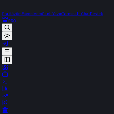
Portföyüm
Favorilerim
Canlı Yayın
Terminal
t-Chat
Destek
PRO