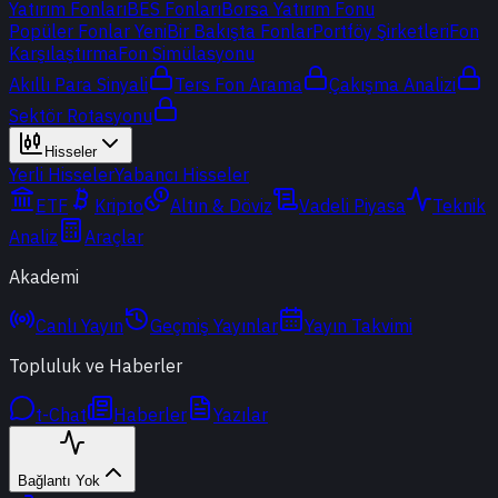
Yatırım Fonları
BES Fonları
Borsa Yatırım Fonu
Popüler Fonlar
Yeni
Bir Bakışta Fonlar
Portföy Şirketleri
Fon
Karşılaştırma
Fon Simülasyonu
Akıllı Para Sinyali
Ters Fon Arama
Çakışma Analizi
Sektör Rotasyonu
Hisseler
Yerli Hisseler
Yabancı Hisseler
ETF
Kripto
Altın & Döviz
Vadeli Piyasa
Teknik
Analiz
Araçlar
Akademi
Canlı Yayın
Geçmiş Yayınlar
Yayın Takvimi
Topluluk ve Haberler
t-Chat
Haberler
Yazılar
Bağlantı Yok