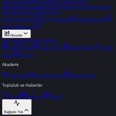
Yatırım Fonları
BES Fonları
Borsa Yatırım Fonu
Popüler Fonlar
Yeni
Bir Bakışta Fonlar
Portföy Şirketleri
Fon
Karşılaştırma
Fon Simülasyonu
Akıllı Para Sinyali
Ters Fon Arama
Çakışma Analizi
Sektör Rotasyonu
Hisseler
Yerli Hisseler
Yabancı Hisseler
ETF
Kripto
Altın & Döviz
Vadeli Piyasa
Teknik
Analiz
Araçlar
Akademi
Canlı Yayın
Geçmiş Yayınlar
Yayın Takvimi
Topluluk ve Haberler
t-Chat
Haberler
Yazılar
Bağlantı Yok