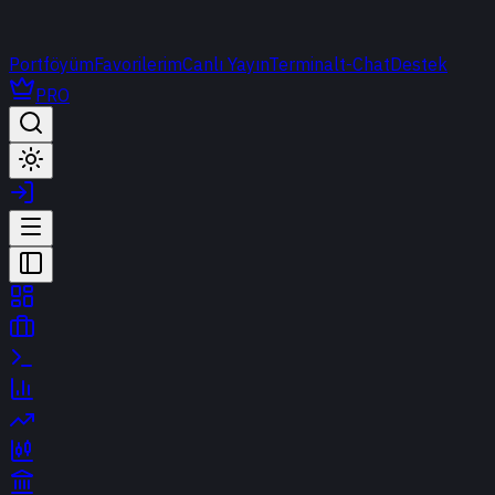
Portföyüm
Favorilerim
Canlı Yayın
Terminal
t-Chat
Destek
PRO