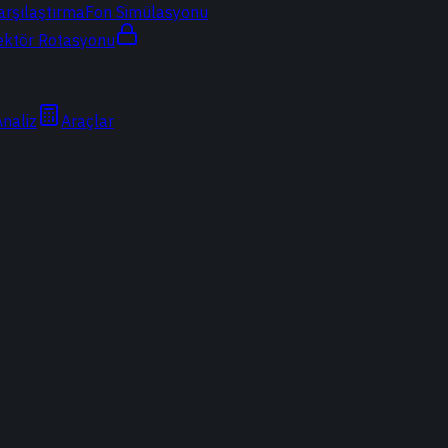
arşılaştırma
Fon Simülasyonu
ektör Rotasyonu
Analiz
Araçlar