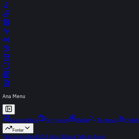
Ana Menu
Günün Özeti
Portföyüm
Radar
Terminal
Endek
Fonlar
Yatırım Fonları
BES Fonları
Borsa Yatırım Fonu