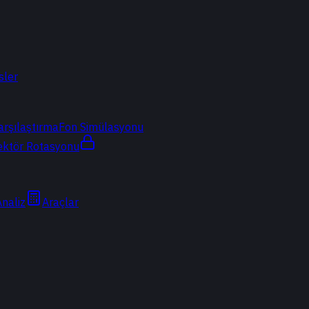
sler
arşılaştırma
Fon Simülasyonu
ektör Rotasyonu
Analiz
Araçlar