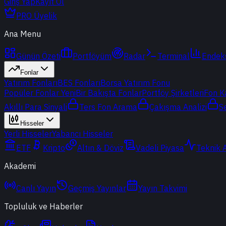
Giriş Yap
Kayıt Ol
PRO Üyelik
Ana Menu
Günün Özeti
Portföyüm
Radar
Terminal
Endek
Fonlar
Yatırım Fonları
BES Fonları
Borsa Yatırım Fonu
Popüler Fonlar
Yeni
Bir Bakışta Fonlar
Portföy Şirketleri
Fon K
Akıllı Para Sinyali
Ters Fon Arama
Çakışma Analizi
S
Hisseler
Yerli Hisseler
Yabancı Hisseler
ETF
Kripto
Altın & Döviz
Vadeli Piyasa
Teknik 
Akademi
Canlı Yayın
Geçmiş Yayınlar
Yayın Takvimi
Topluluk ve Haberler