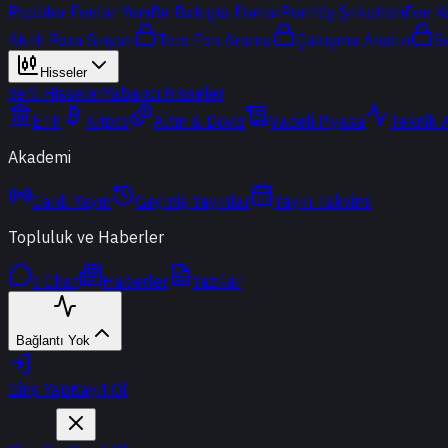
Popüler Fonlar
Yeni
Bir Bakışta Fonlar
Portföy Şirketleri
Fon K
Akıllı Para Sinyali
Ters Fon Arama
Çakışma Analizi
S
Hisseler
Yerli Hisseler
Yabancı Hisseler
ETF
Kripto
Altın & Döviz
Vadeli Piyasa
Teknik 
Akademi
Canlı Yayın
Geçmiş Yayınlar
Yayın Takvimi
Topluluk ve Haberler
t-Chat
Haberler
Yazılar
Bağlantı Yok
Giriş Yap
Kayıt Ol