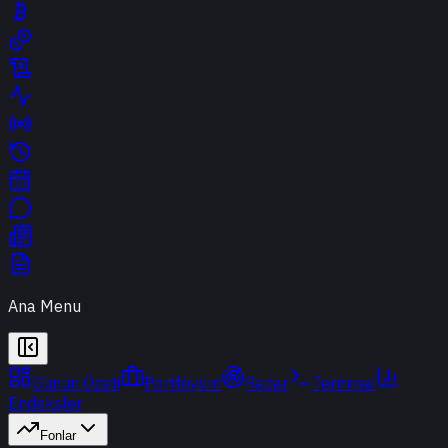
Ana Menu
Günün Özeti
Portföyüm
Radar
Terminal
Endeksler
Fonlar