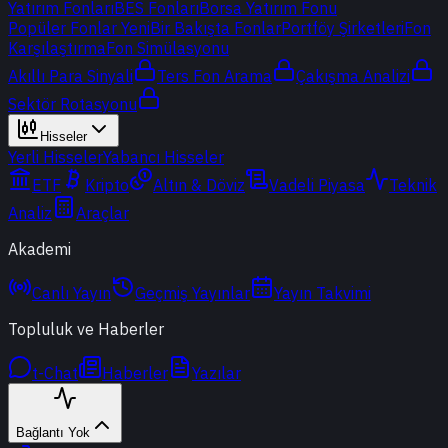
Yatırım Fonları
BES Fonları
Borsa Yatırım Fonu
Popüler Fonlar
Yeni
Bir Bakışta Fonlar
Portföy Şirketleri
Fon
Karşılaştırma
Fon Simülasyonu
Akıllı Para Sinyali
Ters Fon Arama
Çakışma Analizi
Sektör Rotasyonu
Hisseler
Yerli Hisseler
Yabancı Hisseler
ETF
Kripto
Altın & Döviz
Vadeli Piyasa
Teknik
Analiz
Araçlar
Akademi
Canlı Yayın
Geçmiş Yayınlar
Yayın Takvimi
Topluluk ve Haberler
t-Chat
Haberler
Yazılar
Bağlantı Yok