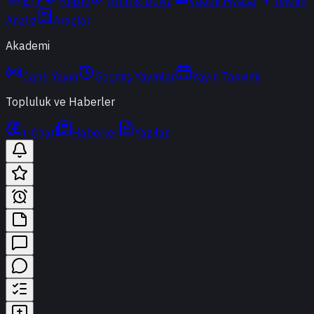
ETF
Kripto
Altın & Döviz
Vadeli Piyasa
Teknik
Analiz
Araçlar
Akademi
Canlı Yayın
Geçmiş Yayınlar
Yayın Takvimi
Topluluk ve Haberler
t-Chat
Haberler
Yazılar