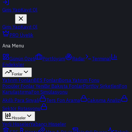
Giriş Yap
Kayıt Ol
Giriş Yap
Kayıt Ol
PRO Üyelik
Ana Menu
Günün Özeti
Portföyüm
Radar
Terminal
Endeksler
Fonlar
Yatırım Fonları
BES Fonları
Borsa Yatırım Fonu
Popüler Fonlar
Yeni
Bir Bakışta Fonlar
Portföy Şirketleri
Fon
Karşılaştırma
Fon Simülasyonu
Akıllı Para Sinyali
Ters Fon Arama
Çakışma Analizi
Sektör Rotasyonu
Hisseler
Yerli Hisseler
Yabancı Hisseler