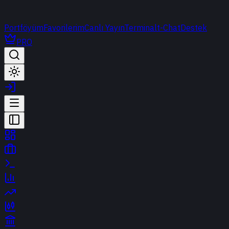
Portföyüm
Favorilerim
Canlı Yayın
Terminal
t-Chat
Destek
PRO