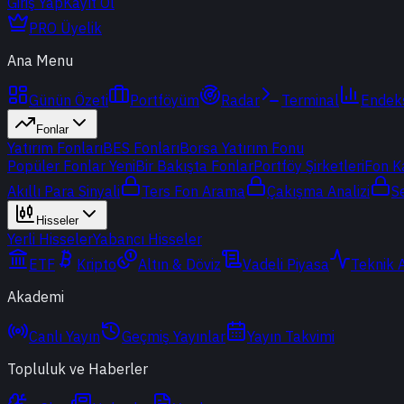
Giriş Yap
Kayıt Ol
PRO Üyelik
Ana Menu
Günün Özeti
Portföyüm
Radar
Terminal
Endek
Fonlar
Yatırım Fonları
BES Fonları
Borsa Yatırım Fonu
Popüler Fonlar
Yeni
Bir Bakışta Fonlar
Portföy Şirketleri
Fon K
Akıllı Para Sinyali
Ters Fon Arama
Çakışma Analizi
S
Hisseler
Yerli Hisseler
Yabancı Hisseler
ETF
Kripto
Altın & Döviz
Vadeli Piyasa
Teknik 
Akademi
Canlı Yayın
Geçmiş Yayınlar
Yayın Takvimi
Topluluk ve Haberler