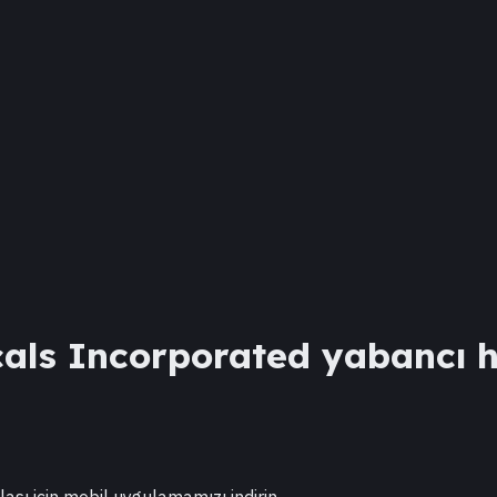
als Incorporated
yabancı hi
lası için mobil uygulamamızı indirin.