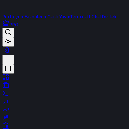
Portföyüm
Favorilerim
Canlı Yayın
Terminal
t-Chat
Destek
PRO