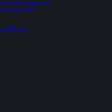
arşılaştırma
Fon Simülasyonu
ektör Rotasyonu
Analiz
Araçlar