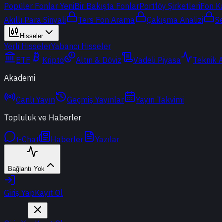
Popüler Fonlar
Yeni
Bir Bakışta Fonlar
Portföy Şirketleri
Fon K
Akıllı Para Sinyali
Ters Fon Arama
Çakışma Analizi
S
Hisseler
Yerli Hisseler
Yabancı Hisseler
ETF
Kripto
Altın & Döviz
Vadeli Piyasa
Teknik 
Akademi
Canlı Yayın
Geçmiş Yayınlar
Yayın Takvimi
Topluluk ve Haberler
t-Chat
Haberler
Yazılar
Bağlantı Yok
Giriş Yap
Kayıt Ol