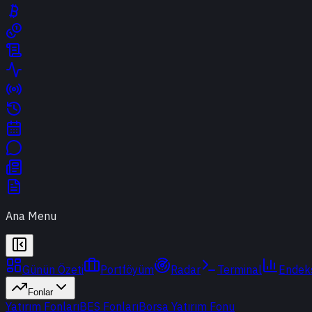
Ana Menu
Günün Özeti
Portföyüm
Radar
Terminal
Endek
Fonlar
Yatırım Fonları
BES Fonları
Borsa Yatırım Fonu