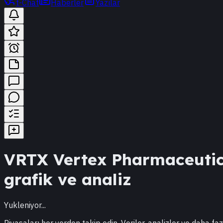
t-Chat
Haberler
Yazılar
VRTX
Vertex Pharmaceutic
grafik ve analiz
Yukleniyor...
Piyasaları her yerden takip edin. Veriler, analizler ve daha faz