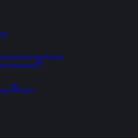
sler
arşılaştırma
Fon Simülasyonu
ektör Rotasyonu
Analiz
Araçlar