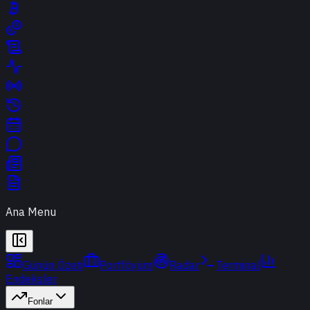
Ana Menu
Günün Özeti
Portföyüm
Radar
Terminal
Endeksler
Fonlar