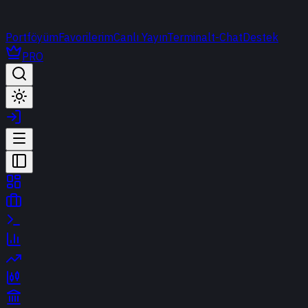
Portföyüm
Favorilerim
Canlı Yayın
Terminal
t-Chat
Destek
PRO