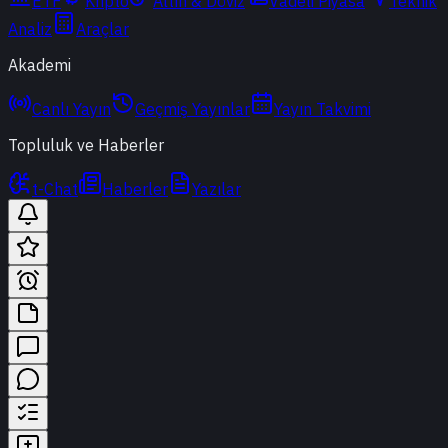
ETF
Kripto
Altın & Döviz
Vadeli Piyasa
Teknik
Analiz
Araçlar
Akademi
Canlı Yayın
Geçmiş Yayınlar
Yayın Takvimi
Topluluk ve Haberler
t-Chat
Haberler
Yazılar