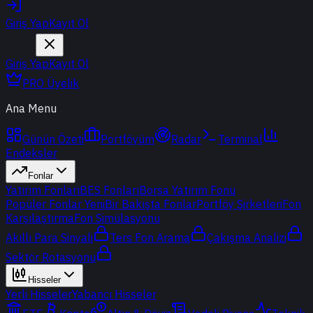
Giriş Yap
Kayıt Ol
Giriş Yap
Kayıt Ol
PRO Üyelik
Ana Menu
Günün Özeti
Portföyüm
Radar
Terminal
Endeksler
Fonlar
Yatırım Fonları
BES Fonları
Borsa Yatırım Fonu
Popüler Fonlar
Yeni
Bir Bakışta Fonlar
Portföy Şirketleri
Fon
Karşılaştırma
Fon Simülasyonu
Akıllı Para Sinyali
Ters Fon Arama
Çakışma Analizi
Sektör Rotasyonu
Hisseler
Yerli Hisseler
Yabancı Hisseler