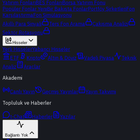
Yatırım Fonları
BES Fonları
Borsa Yatırım Fonu
Popüler Fonlar
Yeni
Bir Bakışta Fonlar
Portföy Şirketleri
Fon
Karşılaştırma
Fon Simülasyonu
Akıllı Para Sinyali
Ters Fon Arama
Çakışma Analizi
Sektör Rotasyonu
Hisseler
Yerli Hisseler
Yabancı Hisseler
ETF
Kripto
Altın & Döviz
Vadeli Piyasa
Teknik
Analiz
Araçlar
Akademi
Canlı Yayın
Geçmiş Yayınlar
Yayın Takvimi
Topluluk ve Haberler
t-Chat
Haberler
Yazılar
Bağlantı Yok