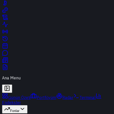
Ana Menu
Günün Özeti
Portföyüm
Radar
Terminal
Endeksler
Fonlar