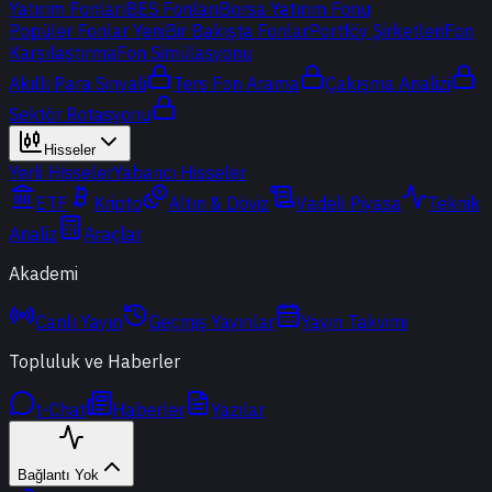
Yatırım Fonları
BES Fonları
Borsa Yatırım Fonu
Popüler Fonlar
Yeni
Bir Bakışta Fonlar
Portföy Şirketleri
Fon
Karşılaştırma
Fon Simülasyonu
Akıllı Para Sinyali
Ters Fon Arama
Çakışma Analizi
Sektör Rotasyonu
Hisseler
Yerli Hisseler
Yabancı Hisseler
ETF
Kripto
Altın & Döviz
Vadeli Piyasa
Teknik
Analiz
Araçlar
Akademi
Canlı Yayın
Geçmiş Yayınlar
Yayın Takvimi
Topluluk ve Haberler
t-Chat
Haberler
Yazılar
Bağlantı Yok