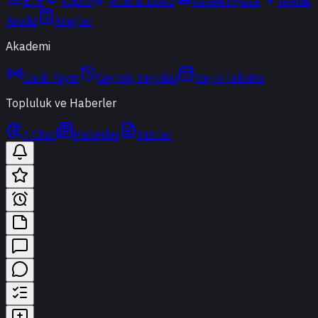
ETF
Kripto
Altın & Döviz
Vadeli Piyasa
Teknik
Analiz
Araçlar
Akademi
Canlı Yayın
Geçmiş Yayınlar
Yayın Takvimi
Topluluk ve Haberler
t-Chat
Haberler
Yazılar