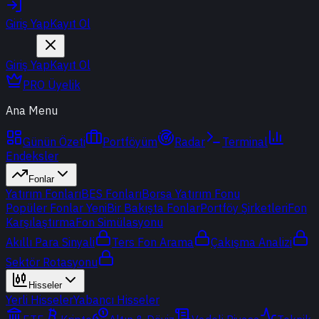
Giriş Yap
Kayıt Ol
Giriş Yap
Kayıt Ol
PRO Üyelik
Ana Menu
Günün Özeti
Portföyüm
Radar
Terminal
Endeksler
Fonlar
Yatırım Fonları
BES Fonları
Borsa Yatırım Fonu
Popüler Fonlar
Yeni
Bir Bakışta Fonlar
Portföy Şirketleri
Fon
Karşılaştırma
Fon Simülasyonu
Akıllı Para Sinyali
Ters Fon Arama
Çakışma Analizi
Sektör Rotasyonu
Hisseler
Yerli Hisseler
Yabancı Hisseler