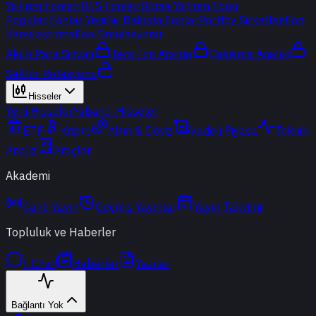
Yatırım Fonları
BES Fonları
Borsa Yatırım Fonu
Popüler Fonlar
Yeni
Bir Bakışta Fonlar
Portföy Şirketleri
Fon
Karşılaştırma
Fon Simülasyonu
Akıllı Para Sinyali
Ters Fon Arama
Çakışma Analizi
Sektör Rotasyonu
Hisseler
Yerli Hisseler
Yabancı Hisseler
ETF
Kripto
Altın & Döviz
Vadeli Piyasa
Teknik
Analiz
Araçlar
Akademi
Canlı Yayın
Geçmiş Yayınlar
Yayın Takvimi
Topluluk ve Haberler
t-Chat
Haberler
Yazılar
Bağlantı Yok