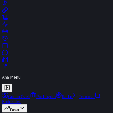
Ana Menu
Günün Özeti
Portföyüm
Radar
Terminal
Endeksler
Fonlar