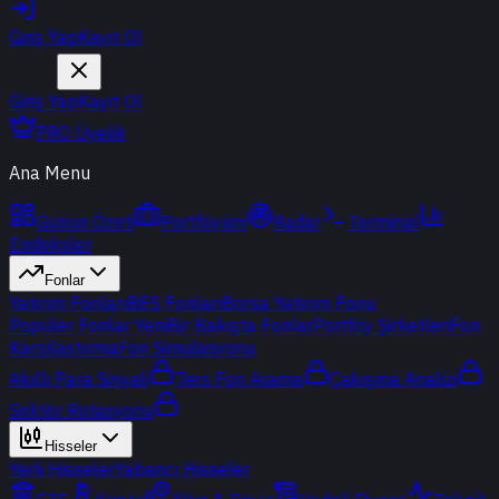
Giriş Yap
Kayıt Ol
Giriş Yap
Kayıt Ol
PRO Üyelik
Ana Menu
Günün Özeti
Portföyüm
Radar
Terminal
Endeksler
Fonlar
Yatırım Fonları
BES Fonları
Borsa Yatırım Fonu
Popüler Fonlar
Yeni
Bir Bakışta Fonlar
Portföy Şirketleri
Fon
Karşılaştırma
Fon Simülasyonu
Akıllı Para Sinyali
Ters Fon Arama
Çakışma Analizi
Sektör Rotasyonu
Hisseler
Yerli Hisseler
Yabancı Hisseler