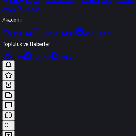
ETF
Kripto
Altın & Döviz
Vadeli Piyasa
Teknik
Analiz
Araçlar
Akademi
Canlı Yayın
Geçmiş Yayınlar
Yayın Takvimi
Topluluk ve Haberler
t-Chat
Haberler
Yazılar