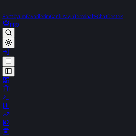
Portföyüm
Favorilerim
Canlı Yayın
Terminal
t-Chat
Destek
PRO