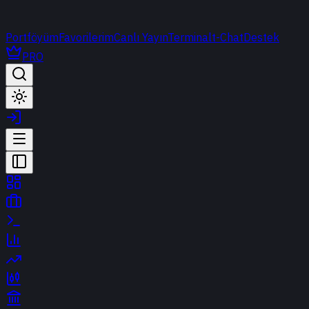
Portföyüm
Favorilerim
Canlı Yayın
Terminal
t-Chat
Destek
PRO