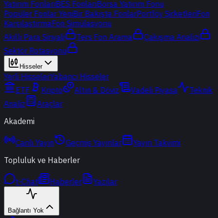
Yatırım Fonları
BES Fonları
Borsa Yatırım Fonu
Popüler Fonlar
Yeni
Bir Bakışta Fonlar
Portföy Şirketleri
Fon
Karşılaştırma
Fon Simülasyonu
Akıllı Para Sinyali
Ters Fon Arama
Çakışma Analizi
Sektör Rotasyonu
Hisseler
Yerli Hisseler
Yabancı Hisseler
ETF
Kripto
Altın & Döviz
Vadeli Piyasa
Teknik
Analiz
Araçlar
Akademi
Canlı Yayın
Geçmiş Yayınlar
Yayın Takvimi
Topluluk ve Haberler
t-Chat
Haberler
Yazılar
Bağlantı Yok