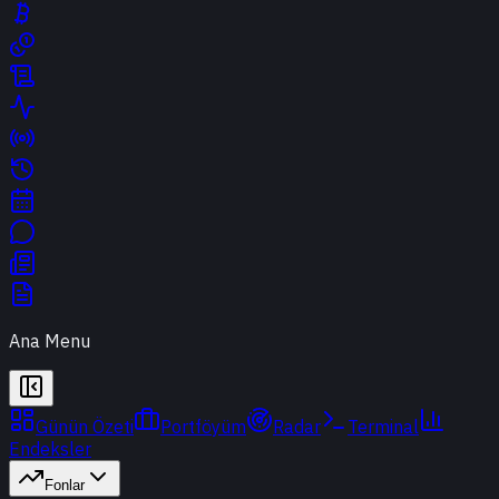
Ana Menu
Günün Özeti
Portföyüm
Radar
Terminal
Endeksler
Fonlar