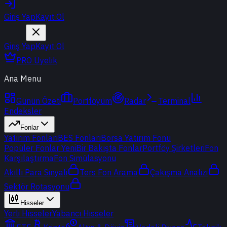
Giriş Yap
Kayıt Ol
Giriş Yap
Kayıt Ol
PRO Üyelik
Ana Menu
Günün Özeti
Portföyüm
Radar
Terminal
Endeksler
Fonlar
Yatırım Fonları
BES Fonları
Borsa Yatırım Fonu
Popüler Fonlar
Yeni
Bir Bakışta Fonlar
Portföy Şirketleri
Fon
Karşılaştırma
Fon Simülasyonu
Akıllı Para Sinyali
Ters Fon Arama
Çakışma Analizi
Sektör Rotasyonu
Hisseler
Yerli Hisseler
Yabancı Hisseler