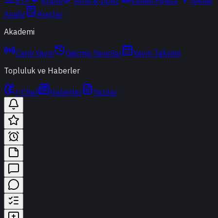
ETF
Kripto
Altın & Döviz
Vadeli Piyasa
Teknik
Analiz
Araçlar
Akademi
Canlı Yayın
Geçmiş Yayınlar
Yayın Takvimi
Topluluk ve Haberler
t-Chat
Haberler
Yazılar